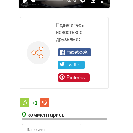
00:00
Воспроизвести
Настройки
На
Download
полный
экран
Поделитесь
новостью с
друзьями:
Facebook
Twitter
Pinterest
+1
0
комментариев