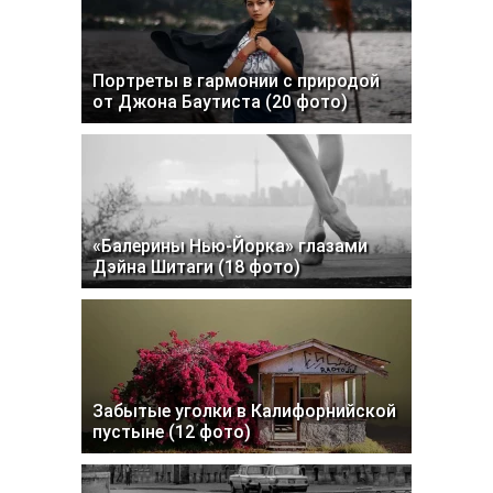
Портреты в гармонии с природой
от Джона Баутиста (20 фото)
«Балерины Нью-Йорка» глазами
Дэйна Шитаги (18 фото)
Забытые уголки в Калифорнийской
пустыне (12 фото)