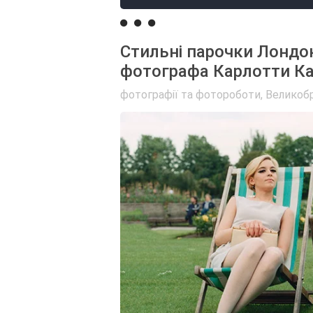
Стильні парочки Лондона
фотографа Карлотти Ка
фотографії та фотороботи
,
Великобр