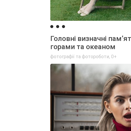
Головні визначні пам’ят
горами та океаном
фотографії та фотороботи
,
0+