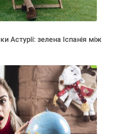
ки Астурії: зелена Іспанія між