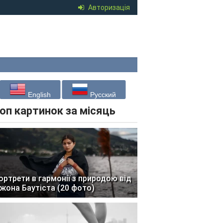
Авторизація
English
Русский
оп картинок за місяць
ортрети в гармонії з природою від
жона Баутіста (20 фото)