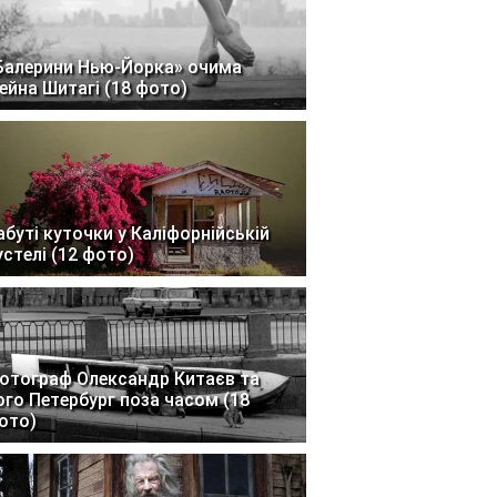
Балерини Нью-Йорка» очима
ейна Шитагі (18 фото)
абуті куточки у Каліфорнійській
устелі (12 фото)
отограф Олександр Китаєв та
ого Петербург поза часом (18
ото)