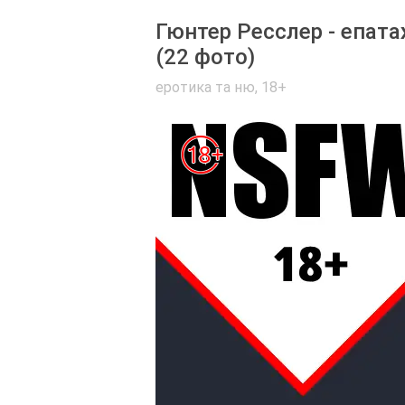
Гюнтер Ресслер - епат
(22 фото)
еротика та ню
,
18+