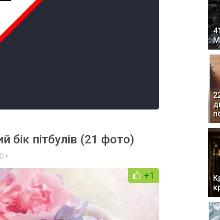
4
М
2
д
п
й бік пітбулів (21 фото)
0+
+1
К
к