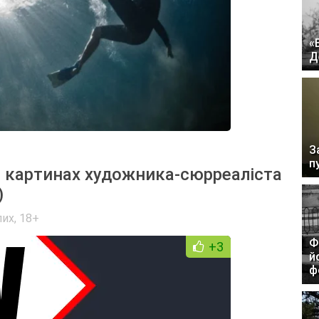
«
Д
З
п
а картинах художника-сюрреаліста
)
лих
,
18+
Ф
+3
й
ф