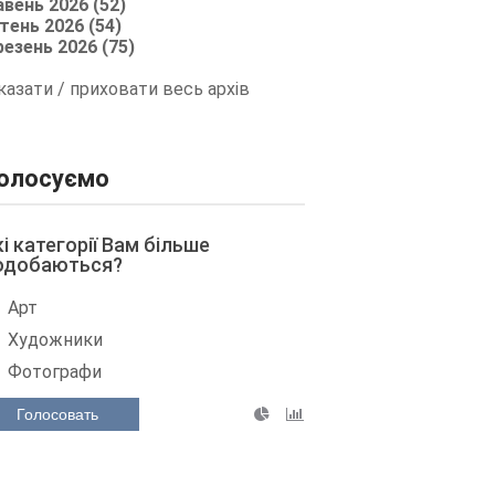
авень 2026 (52)
тень 2026 (54)
резень 2026 (75)
казати / приховати весь архів
олосуємо
кі категорії Вам більше
одобаються?
Арт
Художники
Фотографи
Голосовать