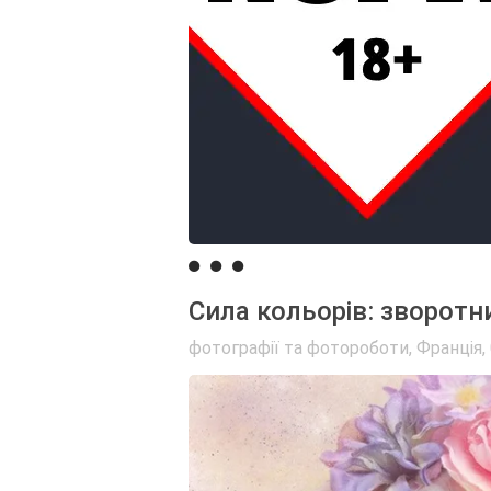
Сила кольорів: зворотни
фотографії та фотороботи
,
Франція
,