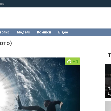
не
вопис
Моделі
Комікси
Відео
ото)
Т
+4
П
Д