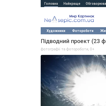
Головна
Найкраще
Обговорюва
Художники
Фотороботи
Жи
Підводний проект (23 ф
фотографії та фотороботи
,
0+