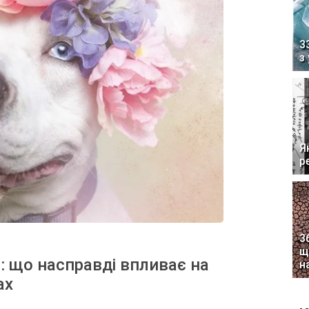
3
з
Я
р
3
щ
: що насправді впливає на
н
ах