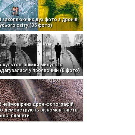
3 захоплюючих дух фото з дронів
 усього світу (35 фото)
к культові знімки минулого
едагувалися у проявочній (8 фото)
6 неймовірних дрон-фотографій,
о демонструють різноманітність
ашої планети