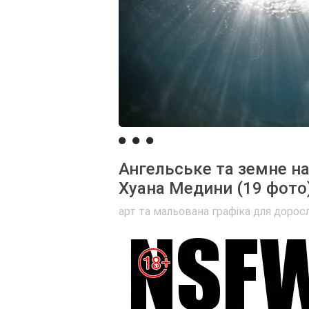
Ангельське та земне н
Хуана Медини (19 фото
арт та мальована графіка для дорос