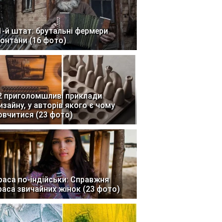
1-й штат: брутальні фермери
онтани (16 фото)
2 приголомшливі приклади
изайну, у авторів якого є чому
овчитися (23 фото)
раса по-індійськи: Справжня
раса звичайних жінок (23 фото)