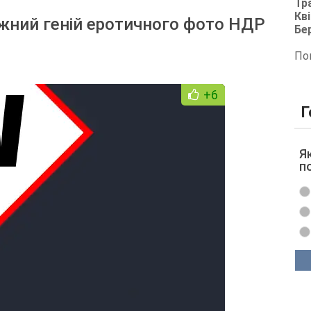
Тр
Кві
ажний геній еротичного фото НДР
Бе
По
+6
Г
Я
п