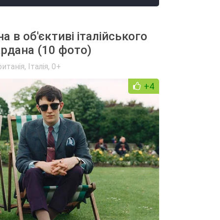
 в об'єктиві італійського
рдана (10 фото)
итанія
,
Італія
,
0+
+4