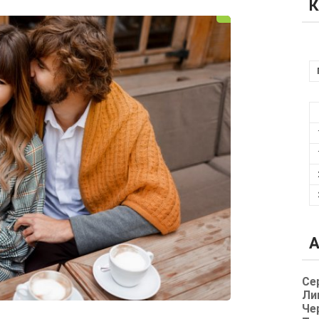
К
А
Се
Ли
Че