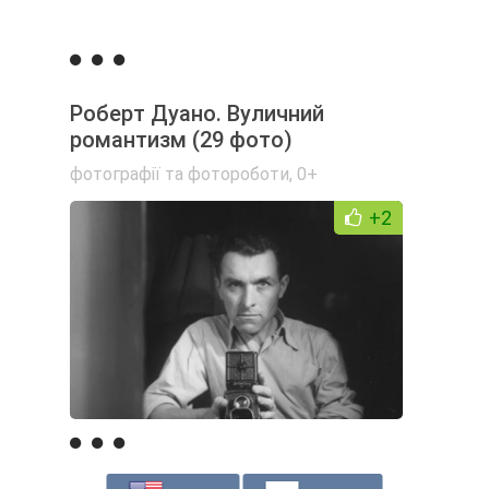
Роберт Дуано. Вуличний
романтизм (29 фото)
фотографії та фотороботи
,
0+
+2