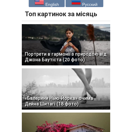
English
Русский
Топ картинок за місяць
Портрети в гармонії з природою від
Джона Баутіста (20 фото)
«Балерини Нью-Йорка» очима
Дейна Шитагі (18 фото)