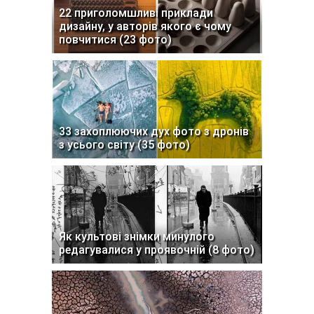
22 приголомшливі приклади
дизайну, у авторів якого є чому
повчитися (23 фото)
33 захоплюючих дух фото з дронів
з усього світу (35 фото)
Як культові знімки минулого
редагувалися у проявочній (8 фото)