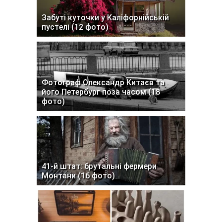
Забуті куточки у Каліфорнійській
пустелі (12 фото)
Фотограф Олександр Китаєв та
його Петербург поза часом (18
фото)
41-й штат: брутальні фермери
Монтани (16 фото)