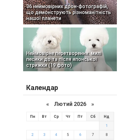
36 неймовірних дрон-фотографій,
що демонструють різноманітність
нашої планети
Неймовірне перетворення: милі
песики до та після японської
стрижки (19 фото)
Календар
«
Лютий 2026
»
Пн
Вт
Ср
Чт
Пт
Сб
Нд
1
2
3
4
5
6
7
8