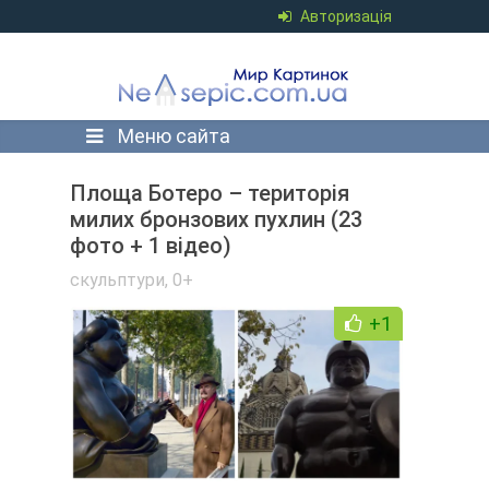
Авторизація
Меню сайта
Площа Ботеро – територія
милих бронзових пухлин (23
фото + 1 відео)
скульптури
,
0+
+1