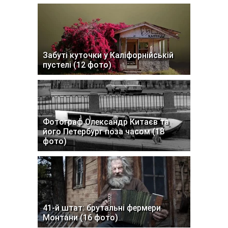
Забуті куточки у Каліфорнійській
пустелі (12 фото)
Фотограф Олександр Китаєв та
його Петербург поза часом (18
фото)
41-й штат: брутальні фермери
Монтани (16 фото)