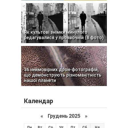
Як культові знімки минулого
редагувалися у проявочній (8 фото)
36 неймовірних дрон-фотографій,
що демонструють різноманітність
нашої планети
Календар
«
Грудень 2025
»
Пн
Вт
Ср
Чт
Пт
Сб
Нд