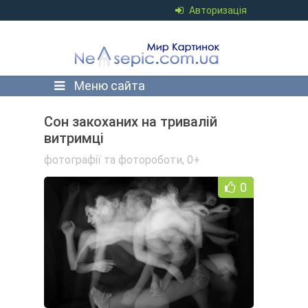
Авторизація
Меню сайта
Сон закоханих на тривалій
витримці
фотографії та фотороботи
,
0+
0