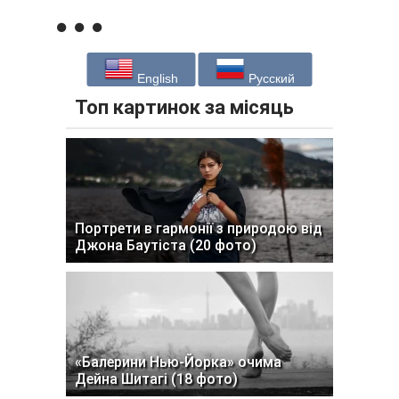
English
Русский
Топ картинок за місяць
Портрети в гармонії з природою від
Джона Баутіста (20 фото)
«Балерини Нью-Йорка» очима
Дейна Шитагі (18 фото)