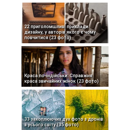
22 приголомшливі приклади
дизайну, у авторів якого є чому
повчитися (23 фото)
Краса по-індійськи: Справжня
краса звичайних жінок (23 фото)
33 захоплюючих дух фото з дронів
з усього світу (35 фото)