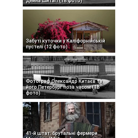
Дейна Шитагі (18 фото)
Забуті куточки у Каліфорнійській
пустелі (12 фото)
Фотограф Олександр Китаєв та
його Петербург поза часом (18
фото)
41-й штат: брутальні фермери