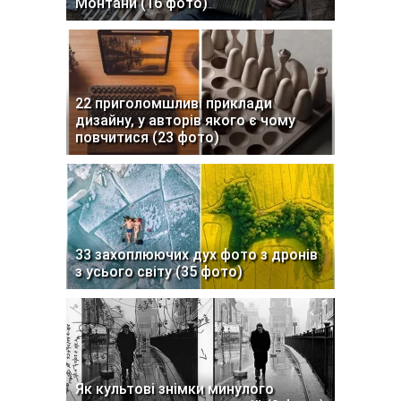
Монтани (16 фото)
22 приголомшливі приклади
дизайну, у авторів якого є чому
повчитися (23 фото)
33 захоплюючих дух фото з дронів
з усього світу (35 фото)
Як культові знімки минулого