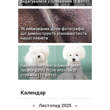
редагувалися у проявочній (8 фото)
36 неймовірних дрон-фотографій,
що демонструють різноманітність
нашої планети
Неймовірне перетворення: милі
песики до та після японської
стрижки (19 фото)
Календар
«
Листопад 2025
»