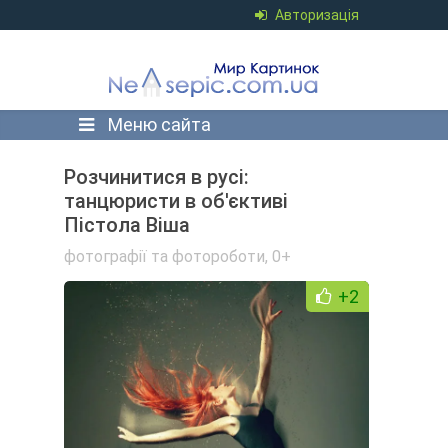
Авторизація
Меню сайта
Розчинитися в русі:
танцюристи в об'єктиві
Пістола Віша
фотографії та фотороботи
,
0+
+2