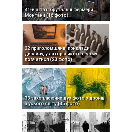
41-й штат: брутальні фермери
Монтани (16 фото)
22 приголомшливі приклади
дизайну, у авторів якого є чому
повчитися (23 фото)
33 захоплюючих дух фото з дронів
з усього світу (35 фото)