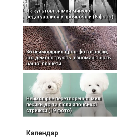
Як культові знімки минулого
редагувалися у проявочній (8 фото)
36 неймовірних дрон-фотографій,
що демонструють різноманітність
нашої планети
Неймовірне перетворення: милі
песики до та після японської
стрижки (19 фото)
Календар