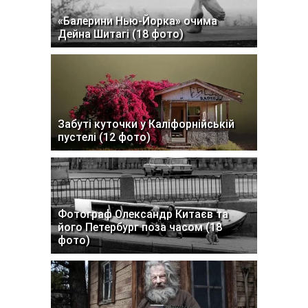
«Балерини Нью-Йорка» очима
Дейна Шитагі (18 фото)
Забуті куточки у Каліфорнійській
пустелі (12 фото)
Фотограф Олександр Китаєв та
його Петербург поза часом (18
фото)