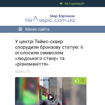
Авторизація
Меню сайта
У центрі Таймс-сквер
спорудили бронзову статую: її
оголосили символом
«людського стану» та
«різноманіття»
відео
,
0+
-1