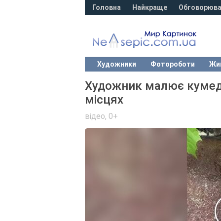
Головна
Найкраще
Обговорюва
Художники
Фотороботи
Жи
Художник малює кумедни
місцях
відео
,
0+