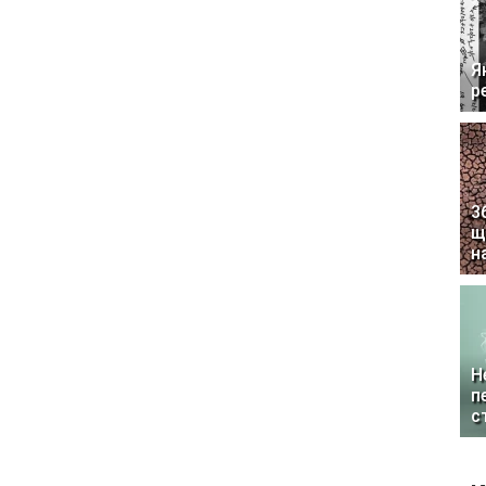
Я
р
3
щ
н
Н
п
с