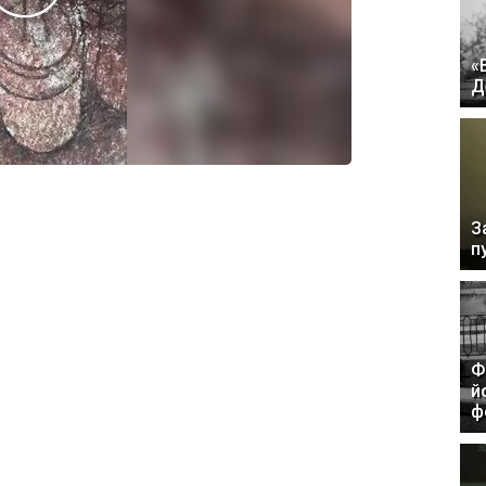
«
Д
З
п
Ф
й
ф