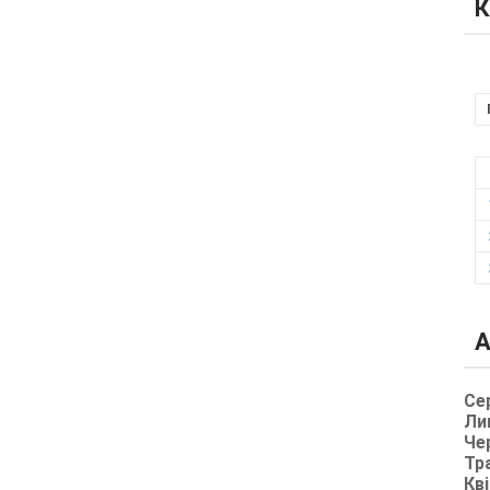
К
А
Се
Ли
Че
Тр
Кві