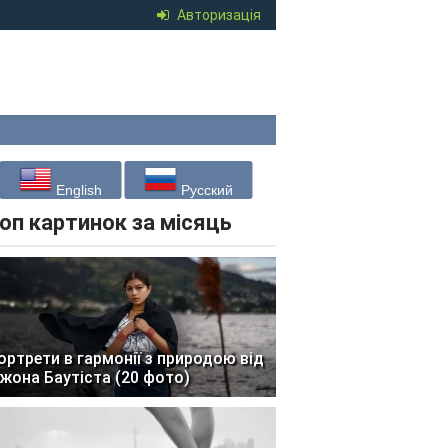
Авторизація
English
Русский
оп картинок за місяць
ортрети в гармонії з природою від
жона Баутіста (20 фото)