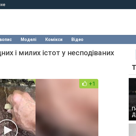
не
вопис
Моделі
Комікси
Відео
х і милих істот у несподіваних
Т
+1
П
Д