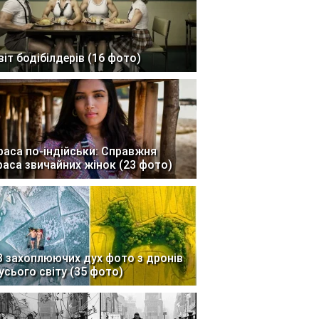
віт бодібілдерів (16 фото)
раса по-індійськи: Справжня
раса звичайних жінок (23 фото)
3 захоплюючих дух фото з дронів
 усього світу (35 фото)