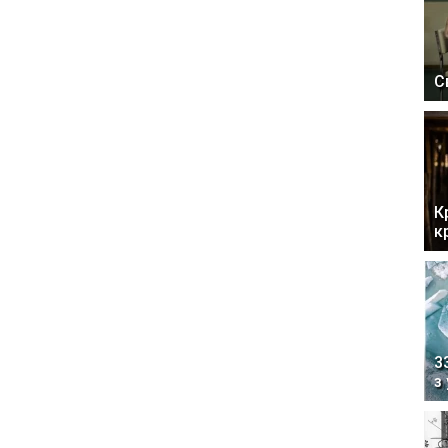
С
К
к
3
з