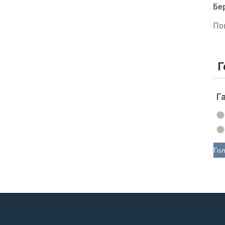
Бе
По
Г
Г
Гол