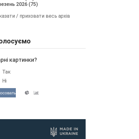
резень 2026 (75)
казати / приховати весь архів
олосуємо
арні картинки?
Так
Ні
осовать