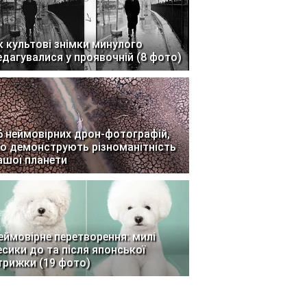
к культові знімки минулого
едагувалися у проявочній (8 фото)
6 неймовірних дрон-фотографій,
о демонструють різноманітність
ашої планети
еймовірне перетворення: милі
есики до та після японської
трижки (19 фото)