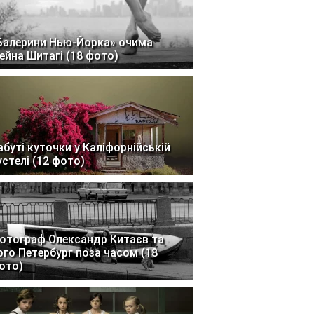
Балерини Нью-Йорка» очима
ейна Шитагі (18 фото)
абуті куточки у Каліфорнійській
устелі (12 фото)
отограф Олександр Китаєв та
ого Петербург поза часом (18
ото)