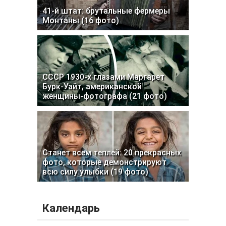
41-й штат: брутальные фермеры
Монтаны (16 фото)
СССР 1930-х глазами Маргарет
Бурк-Уайт, американской
женщины-фотографа (21 фото)
Станет всем теплей: 20 прекрасных
фото, которые демонстрируют
всю силу улыбки (19 фото)
Календарь