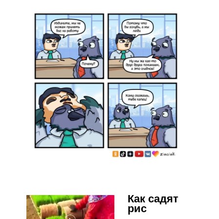
Как садят
рис