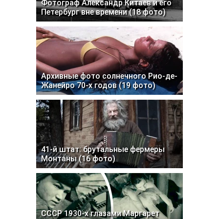
Фотограф Александр Китаев и его
Петербург вне времени (18 фото)
Архивные фото солнечного Рио-де-
Жанейро 70-х годов (19 фото)
41-й штат: брутальные фермеры
Монтаны (16 фото)
СССР 1930-х глазами Маргарет