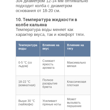
304 диаметром 12-14 мм оптимально
подходит колба с диаметром
основания от 18-20 см.
10. Температура жидкости в
колбе кальяна
Температура воды меняет как
характер вкуса, так и комфорт тяги.
Температура
Влияние на
Влияние на
воды
вкус
тягу
Снижает
0-5 °C (со
Максимально
яркость
льдом)
мягкая
аромата
Полное
18-22 °C
Классическая
раскрытие
(комнатная)
плотная
букета
Может
Выше 30 °C
Усиливает
вызывать
(чай/кофе)
пряные ноты
першение