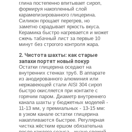
глина постепенно впитывает сироп,
формируя накопленный слой
карамелизированного глицерина.
Силикон прощает перегрев, но
заметно скрадывает яркость вкуса.
Керамика быстро нагревается и может
сжечь табачный лист за первые 10
минут без строгого контроля жара.
2. Чистота шахты: как старые
запахи портят новый покур
Остатки глицерина оседают на
внутренних стенках труб. В аппарате
из анодированного алюминия или
нержавеющей стали AISI 304 сироп
быстро окисляется при контакте с
горячим паром. Диаметр внутреннего
канала шахты у бюджетных моделей -
11-13 мм, у премиальных - 13-15 мм:
в узком канале остатки глицерина
накапливаются быстрее. Регулярная
чистка жёстким ершом обязательна
после каждого сеанса - иначе свежий