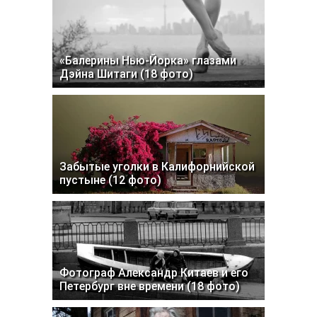
«Балерины Нью-Йорка» глазами
Дэйна Шитаги (18 фото)
Забытые уголки в Калифорнийской
пустыне (12 фото)
Фотограф Александр Китаев и его
Петербург вне времени (18 фото)