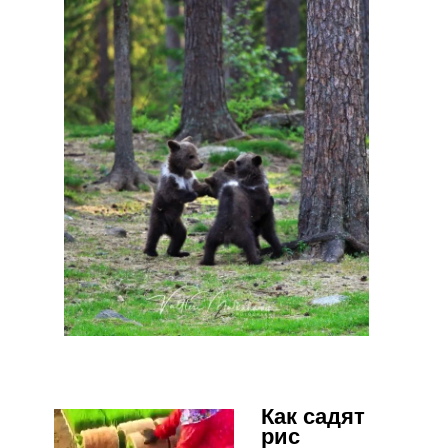
Как садят
рис