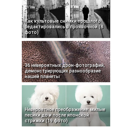
Как культовые снимки прошлого
редактировались в проявочной (8
фото)
36 невероятных дрон-фотографий,
демонстрирующих разнообразие
нашей планеты
Невероятное преображение: милые
песики до и после японской
стрижки (19 фото)