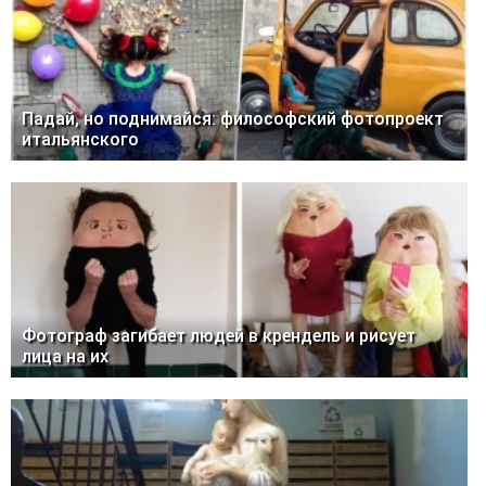
Падай, но поднимайся: философский фотопроект
итальянского
Фотограф загибает людей в крендель и рисует
лица на их