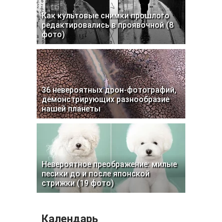
Как культовые снимки прошлого
редактировались в проявочной (8
фото)
36 невероятных дрон-фотографий,
демонстрирующих разнообразие
нашей планеты
Невероятное преображение: милые
песики до и после японской
стрижки (19 фото)
Календарь