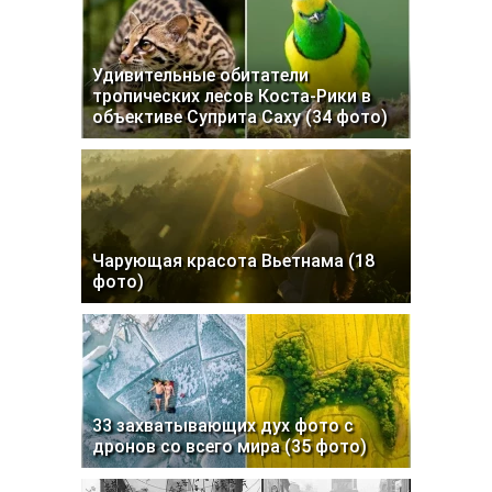
Удивительные обитатели
тропических лесов Коста-Рики в
объективе Суприта Саху (34 фото)
Чарующая красота Вьетнама (18
фото)
33 захватывающих дух фото с
дронов со всего мира (35 фото)