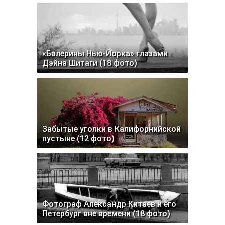
«Балерины Нью-Йорка» глазами
Дэйна Шитаги (18 фото)
Забытые уголки в Калифорнийской
пустыне (12 фото)
Фотограф Александр Китаев и его
Петербург вне времени (18 фото)