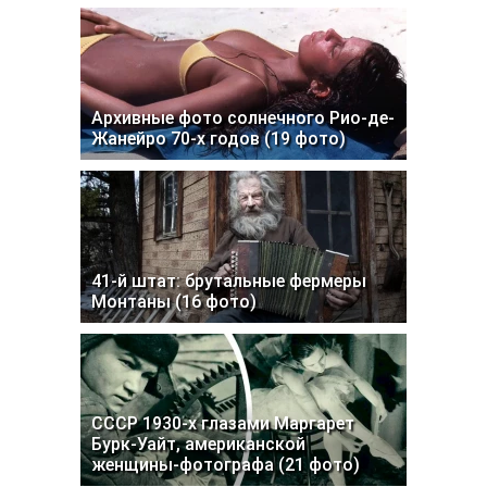
Архивные фото солнечного Рио-де-
Жанейро 70-х годов (19 фото)
41-й штат: брутальные фермеры
Монтаны (16 фото)
СССР 1930-х глазами Маргарет
Бурк-Уайт, американской
женщины-фотографа (21 фото)