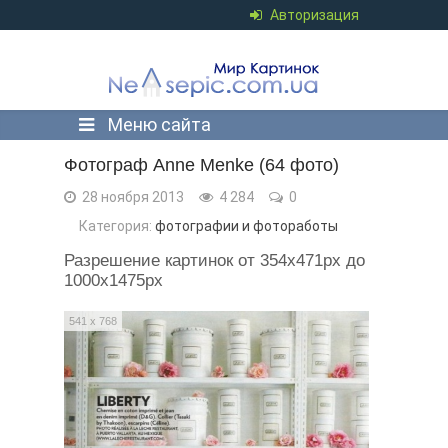
Авторизация
Меню сайта
Фотограф Anne Menke (64 фото)
28 ноября 2013
4 284
0
Категория:
фотографии и фотоработы
Разрешение картинок от 354x471px до
1000x1475px
541 x 768