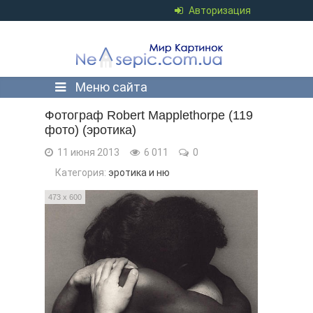
Авторизация
Меню сайта
Фотограф Robert Mapplethorpe (119
фото) (эротика)
11 июня 2013
6 011
0
Категория:
эротика и ню
473 x 600