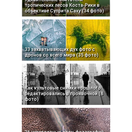
тропических лесов Коста-Рики в
объективе Суприта Саху (34 фото)
33 захватывающих дух фото с
дронов со всего мира (35 фото)
Как культовые снимки прошлого
редактировались в проявочной (8
фото)