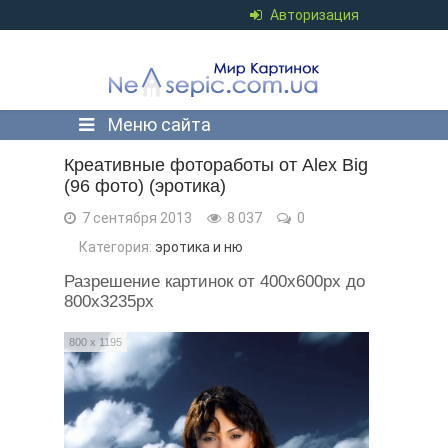
Авторизация
Меню сайта
Креативные фотоработы от Alex Big
(96 фото) (эротика)
7 сентября 2013
8 037
0
Категория:
эротика и ню
Разрешение картинок от 400x600px до
800x3235px
800 x 1195