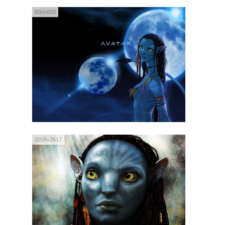
800x600
3208x2617