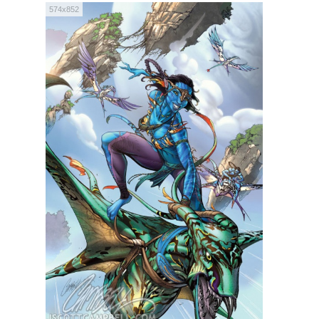
574x852