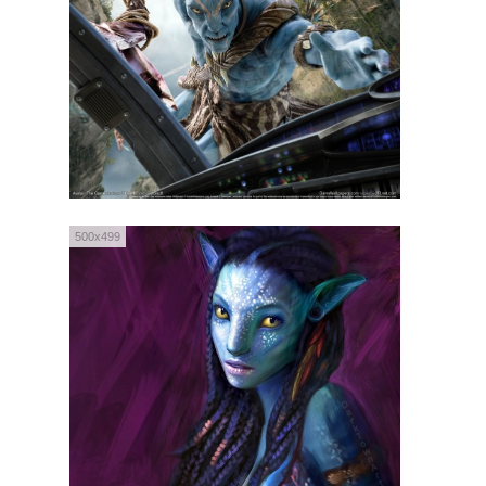
500x499