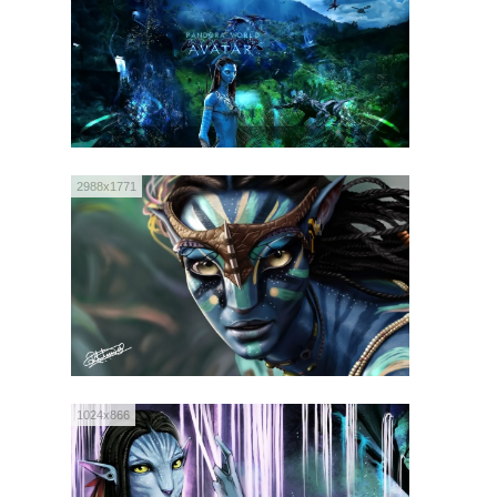
2988x1771
1024x866