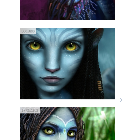
800x600
1772x1182