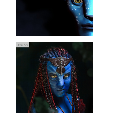
480x720