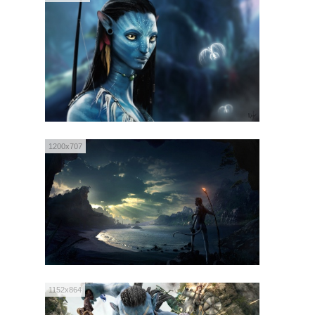
1200x707
1152x864