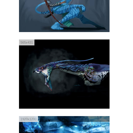
565x431
1920x1200