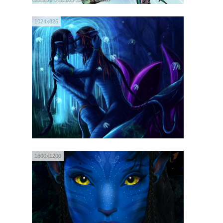
1024x825
1600x1200