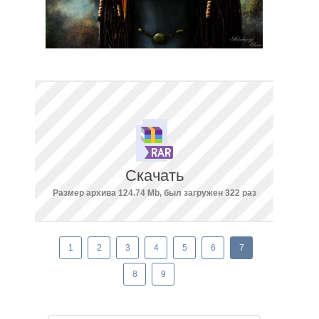
Скачать
Размер архива 124.74 Mb, был загружен 322 раз
1
2
3
4
5
6
7
8
9