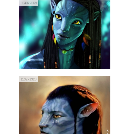
3543x2669
1137x1328