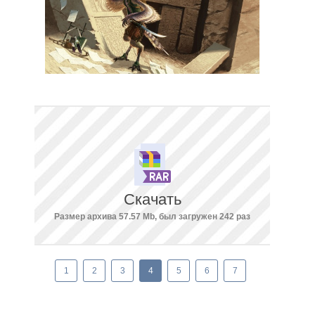
Скачать
Размер архива 57.57 Mb, был загружен 242 раз
1
2
3
4
5
6
7