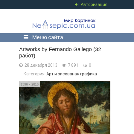
Авторизация
Меню сайта
Artworks by Fernando Gallego (32
работ)
28 декабря 2013
7 891
0
Категория:
Арт и рисованая графика
1396 x 2816