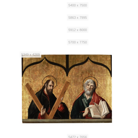
5400 x 7500
5863 x 7995
5912 x 8000
5700 x 7750
5349 x 4269
5472 x 7656