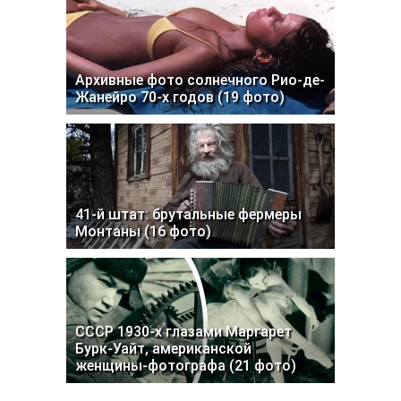
Архивные фото солнечного Рио-де-
Жанейро 70-х годов (19 фото)
41-й штат: брутальные фермеры
Монтаны (16 фото)
СССР 1930-х глазами Маргарет
Бурк-Уайт, американской
женщины-фотографа (21 фото)