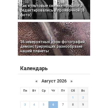
Как культовые снимки прошлого
редактировались в проявочной (8
фото)
36 невероятных дрон-фотографий,
демонстрирующих разнообразие
нашей планеты
Календарь
«
Август 2026 »
Пн
Вт
Ср
Чт
Пт
Сб
Вс
1
2
3
4
5
6
7
8
9