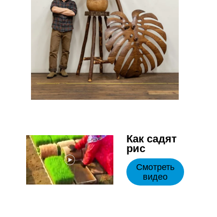
Как садят
рис
Смотреть
видео