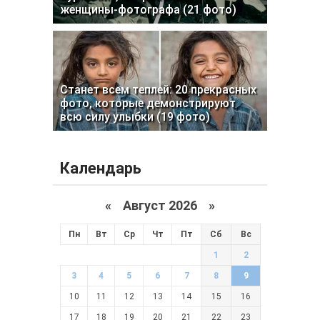
женщины-фотографа (21 фото)
Станет всем теплей: 20 прекрасных
фото, которые демонстрируют
всю силу улыбки (19 фото)
Календарь
«
Август 2026 »
Пн
Вт
Ср
Чт
Пт
Сб
Вс
1
2
3
4
5
6
7
8
9
10
11
12
13
14
15
16
17
18
19
20
21
22
23