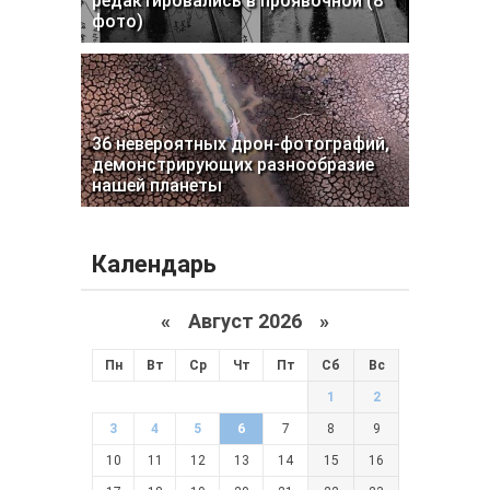
редактировались в проявочной (8
фото)
36 невероятных дрон-фотографий,
демонстрирующих разнообразие
нашей планеты
Календарь
«
Август 2026 »
Пн
Вт
Ср
Чт
Пт
Сб
Вс
1
2
3
4
5
6
7
8
9
10
11
12
13
14
15
16