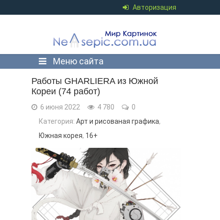
Авторизация
Меню сайта
Работы GHARLIERA из Южной
Кореи (74 работ)
6 июня 2022
4 780
0
Категория:
Арт и рисованая графика
,
Южная корея
,
16+