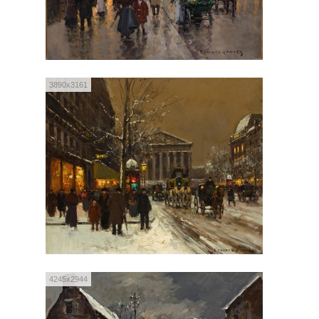
3890x3161
4245x2944