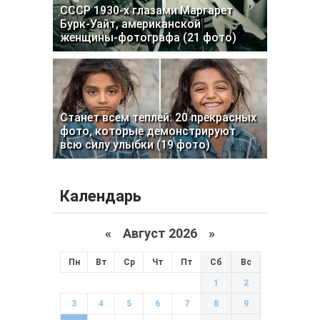
СССР 1930-х глазами Маргарет
Бурк-Уайт, американской
женщины-фотографа (21 фото)
Станет всем теплей: 20 прекрасных
фото, которые демонстрируют
всю силу улыбки (19 фото)
Календарь
«
Август 2026 »
Пн
Вт
Ср
Чт
Пт
Сб
Вс
1
2
3
4
5
6
7
8
9