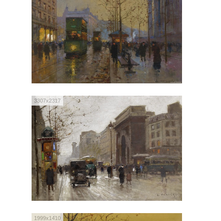
3307x2317
1999x1410