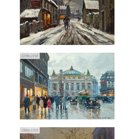
3198x2258
1999x1358