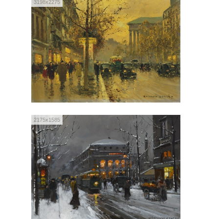
3198x2275
2175x1585