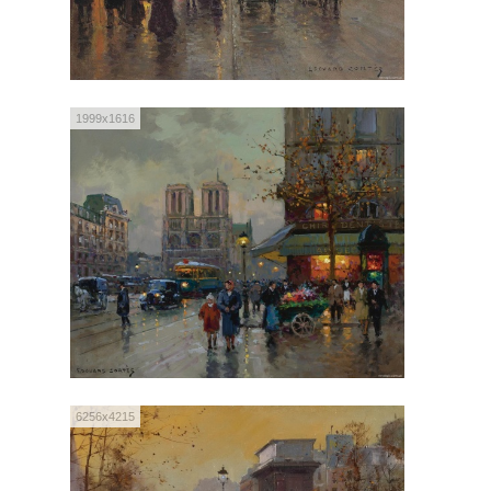
1999x1616
6256x4215