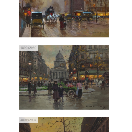
4092x2960
4004x2904