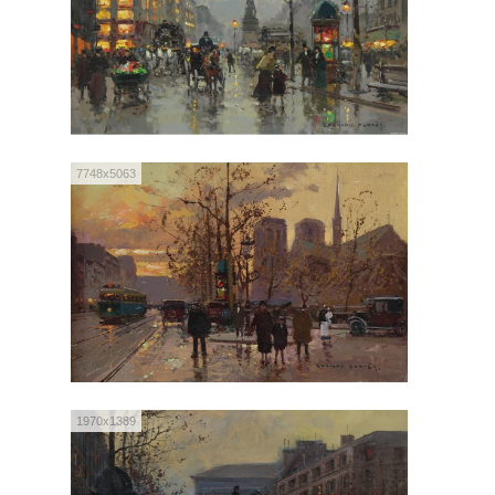
7748x5063
1970x1389