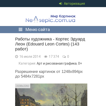
Авторизация
Меню сайта
Работы художника - Кортес Эдуард
Леон (Edouard Leon Cortes) (143
работ)
16 июля 2014
17 374
0
Категория:
Арт и рисованая графика
,
0+
Разрешение картинок от 1248x894px
до 5484x7281px
3198x2282