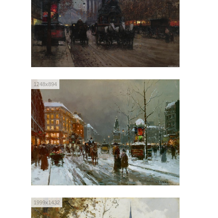
1248x894
1999x1432