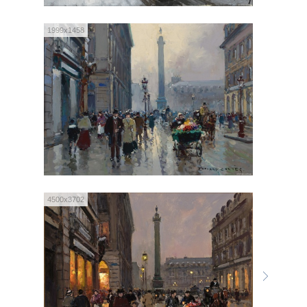
1999x1458
4500x3702