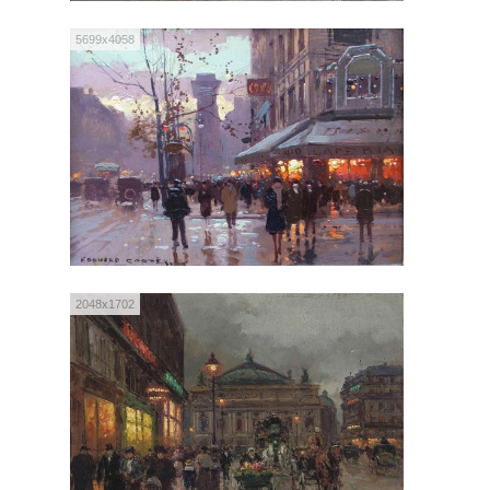
5699x4058
2048x1702