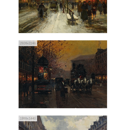
2928x2246
1999x1440