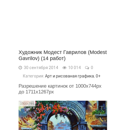
Художник Модест Гаврилов (Modest
Gavrilov) (14 работ)
30 сентября 2014
10 014
0
Категория:
Арт и рисованая графика
,
0+
Разрешение картинок от 1000x744px
до 1711x1267px
1000x744