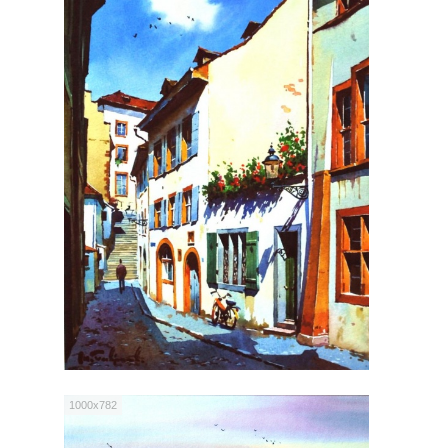
1000x782