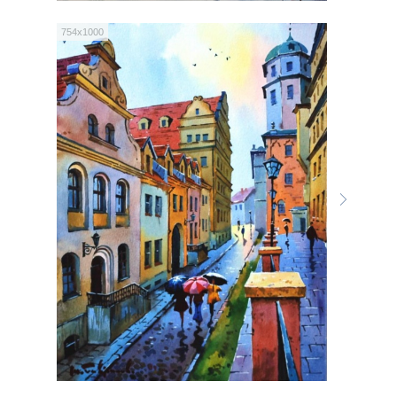
754x1000