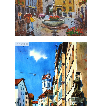
751x1000