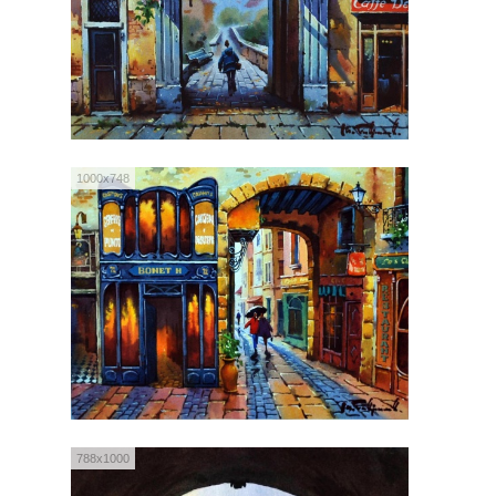
1000x748
788x1000