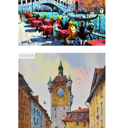
927x1258