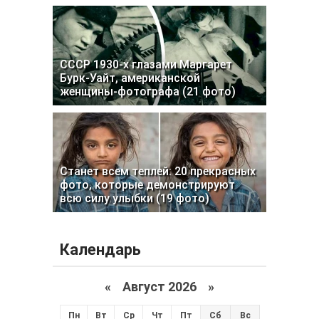
СССР 1930-х глазами Маргарет
Бурк-Уайт, американской
женщины-фотографа (21 фото)
Станет всем теплей: 20 прекрасных
фото, которые демонстрируют
всю силу улыбки (19 фото)
Календарь
«
Август 2026 »
Пн
Вт
Ср
Чт
Пт
Сб
Вс