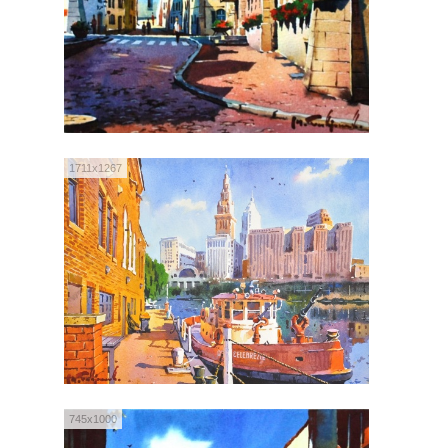
1711x1267
745x1000