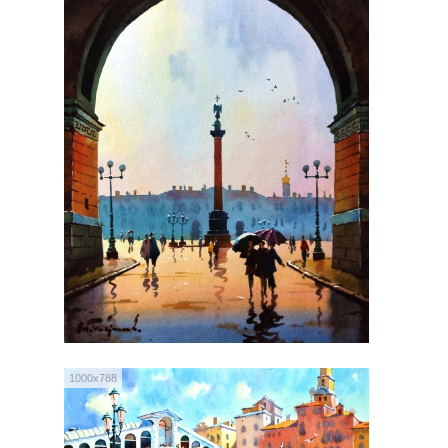
1000x788