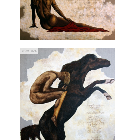
763x1024