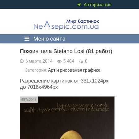
Авторизация
Меню сайта
Поэзия тела Stefano Losi (81 работ)
6 марта 2014
5 484
0
Категория:
Арт и рисованая графика
Разрешение картинок от 331x1024px
до 7016x4964px
657x2048