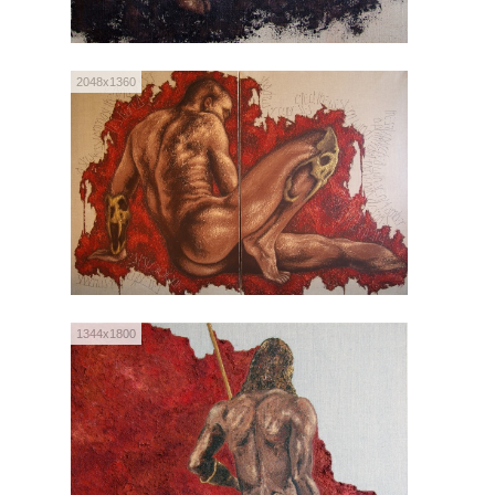
2048x1360
1344x1800