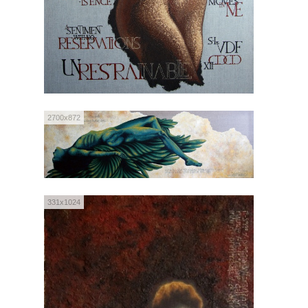
2700x872
331x1024