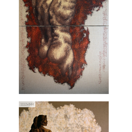
1112x844