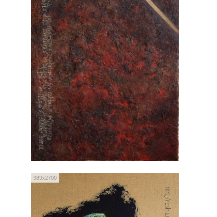
989x2700