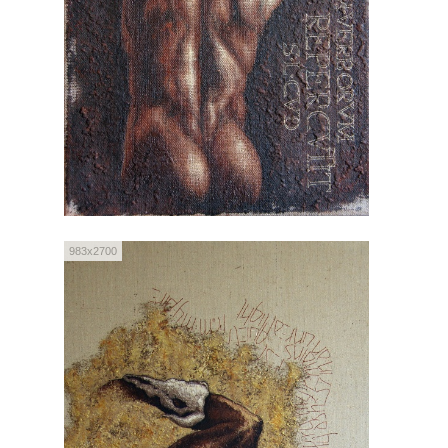
983x2700