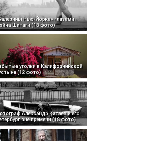
Балерины Нью-Йорка» глазами
эйна Шитаги (18 фото)
абытые уголки в Калифорнийской
устыне (12 фото)
отограф Александр Китаев и его
етербург вне времени (18 фото)