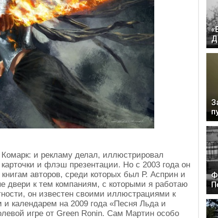
«
Д
З
п
 Комарк: и рекламу делал, иллюстрировал
 карточки и флэш презентации. Но с 2003 года он
 книгам авторов, среди которых был Р. Асприн и
Ф
не двери к тем компаниям, с которыми я работаю
П
тности, он известен своими иллюстрациями к
 и календарем на 2009 года «Песня Льда и
олевой игре от Green Ronin. Сам Мартин особо