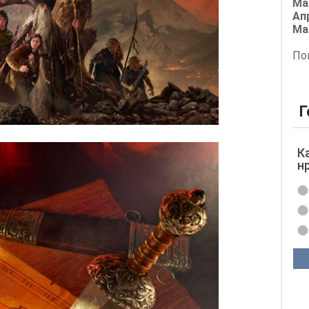
Ма
Ап
Ма
По
Г
К
н