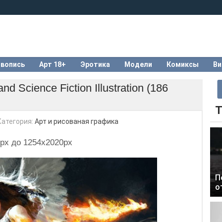
вопись
Арт 18+
Эротика
Модели
Комиксы
Ви
d Science Fiction Illustration (186
Т
Категория:
Арт и рисованая графика
px до 1254x2020px
П
о