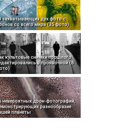
3 захватывающих дух фото с
ронов со всего мира (35 фото)
ак культовые снимки прошлого
едактировались в проявочной (8
ото)
6 невероятных дрон-фотографий,
емонстрирующих разнообразие
ашей планеты