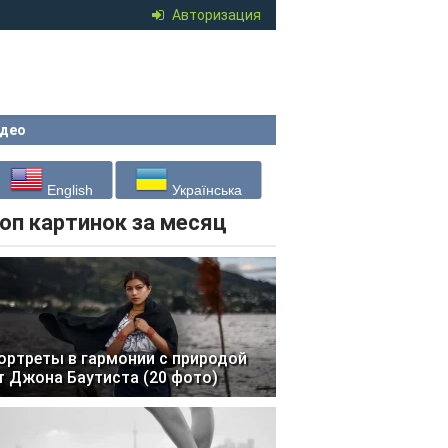
Авторизация
део
English
Українська
оп картинок за месяц
ортреты в гармонии с природой
т Джона Баутиста (20 фото)