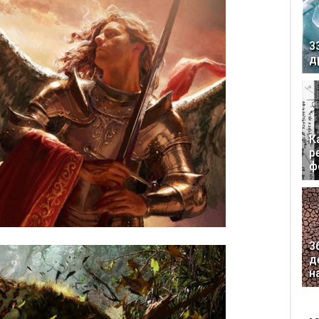
3
д
К
р
ф
3
д
н