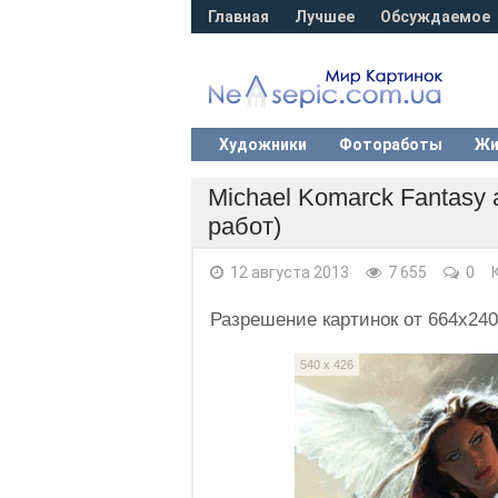
Главная
Лучшее
Обсуждаемое
Художники
Фотоработы
Жи
Michael Komarck Fantasy an
работ)
12 августа 2013
7 655
0
Разрешение картинок от 664x240
540 x 426