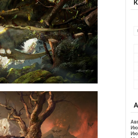
К
А
Ав
Ию
Ию