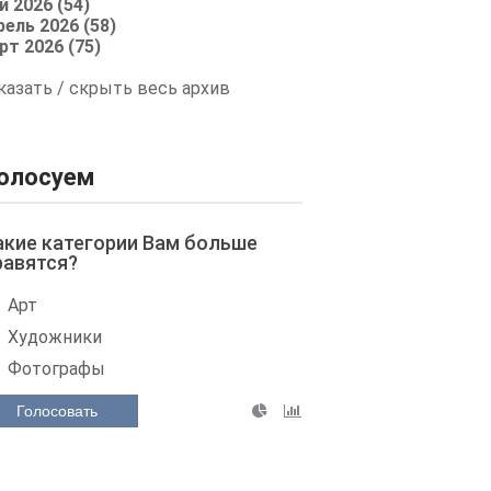
й 2026 (54)
рель 2026 (58)
рт 2026 (75)
казать / скрыть весь архив
олосуем
акие категории Вам больше
равятся?
Арт
Художники
Фотографы
Голосовать