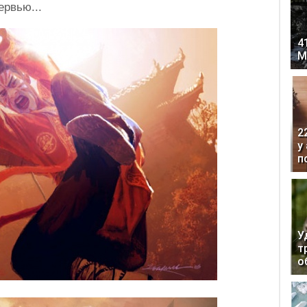
ервью...
4
М
2
у
п
У
т
о