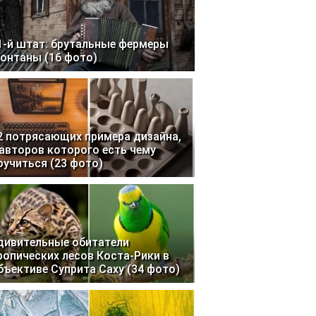
1-й штат: брутальные фермеры
онтаны (16 фото)
2 потрясающих примера дизайна,
 авторов которого есть чему
оучиться (23 фото)
дивительные обитатели
ропических лесов Коста-Рики в
бъективе Суприта Саху (34 фото)