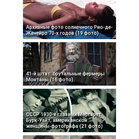
Архивные фото солнечного Рио-де-
Жанейро 70-х годов (19 фото)
41-й штат: брутальные фермеры
Монтаны (16 фото)
СССР 1930-х глазами Маргарет
Бурк-Уайт, американской
женщины-фотографа (21 фото)