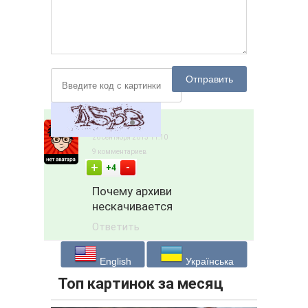
Отправить
jan4ux
26 сентября 2015 11:10
9 комментариев
-
+
+4
Почему архиви
нескачивается
Ответить
English
Українська
Топ картинок за месяц