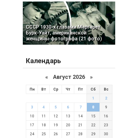
СССР 1930-х глазами Маргарет
Бурк-Уайт, американской
женщины-фотографа (21 фото)
Календарь
«
Август 2026 »
Пн
Вт
Ср
Чт
Пт
Сб
Вс
1
2
3
4
5
6
7
8
9
10
11
12
13
14
15
16
17
18
19
20
21
22
23
24
25
26
27
28
29
30