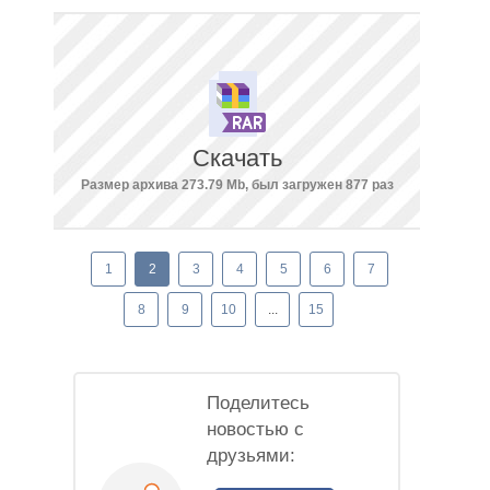
Скачать
Размер архива 273.79 Mb, был загружен 877 раз
1
2
3
4
5
6
7
8
9
10
...
15
Поделитесь
новостью с
друзьями: