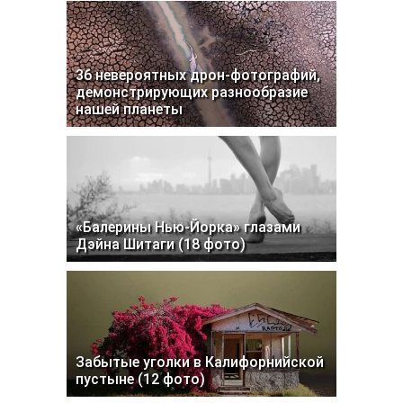
36 невероятных дрон-фотографий,
демонстрирующих разнообразие
нашей планеты
«Балерины Нью-Йорка» глазами
Дэйна Шитаги (18 фото)
Забытые уголки в Калифорнийской
пустыне (12 фото)