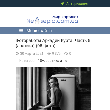
Авторизация
Меню сайта
Фотоработы Аркадий Курта. Часть 5
(эротика) (96 фото)
30 марта 2021
9 375
0
Категория:
18+
,
эротика и ню