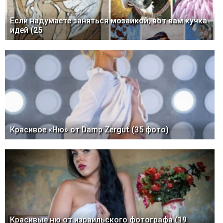
Если надумаете заняться мозаикой, вот вам кучка
идей (25
Красивое «Ню» от Damp Zergut (35 фото)
Красивые ню от израильского фотографа (19