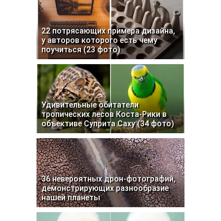
22 потрясающих примера дизайна,
у авторов которого есть чему
поучиться (23 фото)
Удивительные обитатели
тропических лесов Коста-Рики в
объективе Суприта Саху (34 фото)
36 невероятных дрон-фотографий,
демонстрирующих разнообразие
нашей планеты