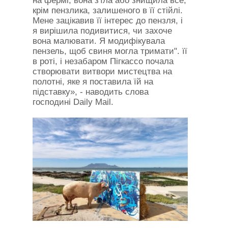
на фермі, вона з'їла або знищила все,
крім пензлика, залишеного в її стійлі.
Мене зацікавив її інтерес до пензля, і
я вирішила подивитися, чи захоче
вона малювати. Я модифікувала
пензель, щоб свиня могла тримати". її
в роті, і незабаром Пігкассо почала
створювати витвори мистецтва на
полотні, яке я поставила їй на
підставку», - наводить слова
господині Daily Mail.