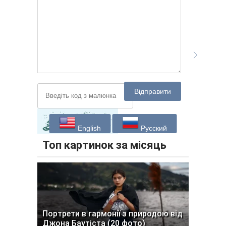
Відправити
English
Русский
Топ картинок за місяць
Портрети в гармонії з природою від
Джона Баутіста (20 фото)