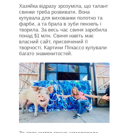
Хазяйка відразу зрозуміла, що талант
свинки треба розвивати. Вона
купувала для вихованки полотно та
фарби, а та брала в зуби пензель і
творила. За весь час свиня заробила
понад $1 млн. Свиня навіть має
власний сайт, присвячений її
творчості. Картини Пігкассо купували
багато знаменитостей.