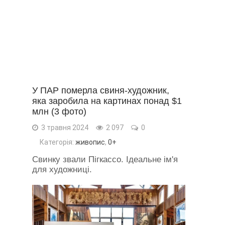
У ПАР померла свиня-художник,
яка заробила на картинах понад $1
млн (3 фото)
3 травня 2024
2 097
0
Категорія:
живопис
,
0+
Свинку звали Пігкассо. Ідеальне ім'я
для художниці.