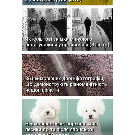
Як культові знімки минулого
редагувалися у проявочній (8 фото)
36 неймовірних дрон-фотографій,
що демонструють різноманітність
нашої планети
Неймовірне перетворення: милі
песики до та після японської