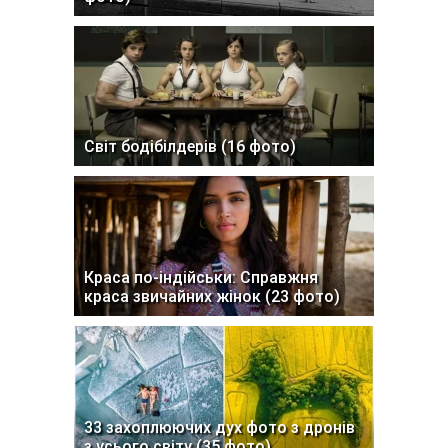
Світ бодібілдерів (16 фото)
Краса по-індійськи: Справжня
краса звичайних жінок (23 фото)
33 захоплюючих дух фото з дронів
з усього світу (35 фото)