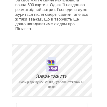
За своє життя свиня намалювала
понад 500 картин. Однак її наздогнав
ревматоїдний артрит. Господиня дуже
журиться після смерті свинки, але все
ж таки вважає, що її творчість ще
довго нагадуватиме людям про
Пігкассо.
Завантажити
Розмір архіву 653.29 Kb, був завантажений 68
разів