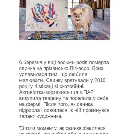
6 березня у віці восьми років померла
свинка на прізвисько Пігкассо. Вона
уславилася тим, що любила
малювати. Свинку врятували у 2016
році у 4 місяці зі скотобійні.
Активістка-зоозахисниця з ПАР
викупила тварину та поселила у себе
на фермі. Після того, як свинка
підросла і освоїлася, в ній прокинувся
талант художника.
"З того моменту, як свинка з'явилася