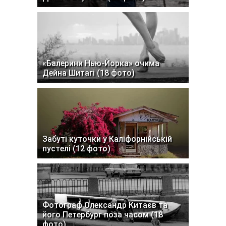
«Балерини Нью-Йорка» очима
Дейна Шитагі (18 фото)
Забуті куточки у Каліфорнійській
пустелі (12 фото)
Фотограф Олександр Китаєв та
його Петербург поза часом (18
фото)