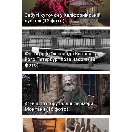
Забуті куточки у Каліфорнійській
пустелі (12 фото)
Фотограф Олександр Китаєв та
його Петербург поза часом (18
фото)
41-й штат: брутальні фермери
Монтани (16 фото)