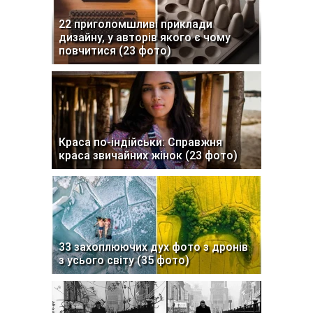
22 приголомшливі приклади
дизайну, у авторів якого є чому
повчитися (23 фото)
Краса по-індійськи: Справжня
краса звичайних жінок (23 фото)
33 захоплюючих дух фото з дронів
з усього світу (35 фото)