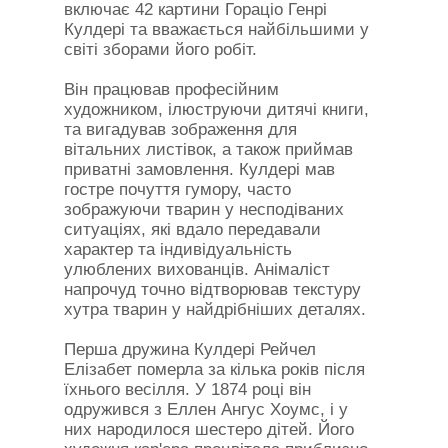
включає 42 картини Гораціо Генрі
Кулдері та вважається найбільшими у
світі зборами його робіт.
Він працював професійним
художником, ілюструючи дитячі книги,
та вигадував зображення для
вітальних листівок, а також приймав
приватні замовлення. Кулдері мав
гостре почуття гумору, часто
зображуючи тварин у несподіваних
ситуаціях, які вдало передавали
характер та індивідуальність
улюблених вихованців. Анімаліст
напрочуд точно відтворював текстуру
хутра тварин у найдрібніших деталях.
Перша дружина Кулдері Рейчел
Елізабет померла за кілька років після
їхнього весілля. У 1874 році він
одружився з Еллен Ангус Хоумс, і у
них народилося шестеро дітей. Його