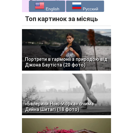
English
Русский
Топ картинок за місяць
Портрети в гармонії з природою від
Джона Баутіста (20 фото)
«Балерини Нью-Йорка» очима
Дейна Шитагі (18 фото)