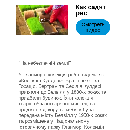
Как садят
рис
Смотреть
видео
"На небезпечній землі"
У Гланмор є колекція робіт, відома як
«Колекція Кулдері». Брат і невістка
Гораціо, Бертрам та Сесілія Кулдері,
приїхали до Белвілл у 1880-х роках та
придбали будинок. Їхня колекція
творів образотворчого мистецтва,
предметів декору та меблів була
передана місту Белвілл у 1950-х роках
та розміщена у Національному
історичному парку Гланмор. Колекція