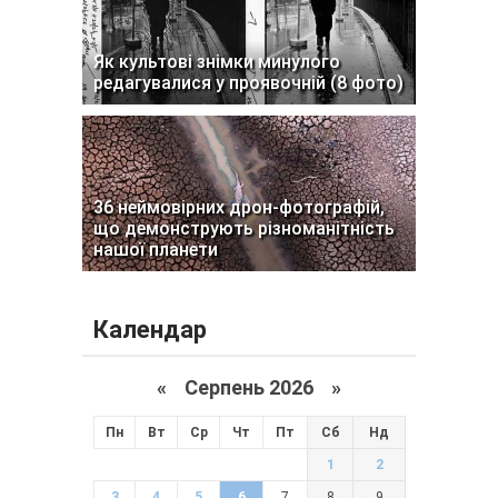
Як культові знімки минулого
редагувалися у проявочній (8 фото)
36 неймовірних дрон-фотографій,
що демонструють різноманітність
нашої планети
Календар
«
Серпень 2026 »
Пн
Вт
Ср
Чт
Пт
Сб
Нд
1
2
3
4
5
6
7
8
9