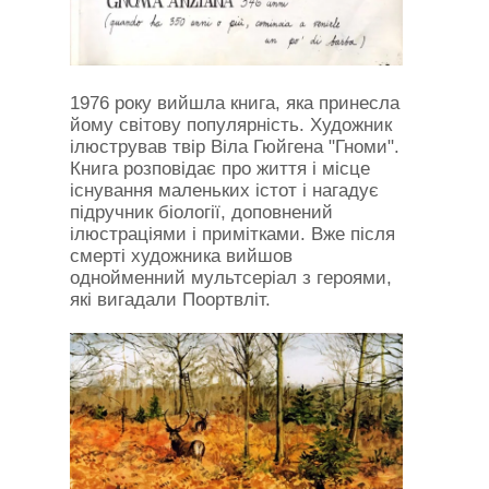
1976 року вийшла книга, яка принесла
йому світову популярність. Художник
ілюстрував твір Віла Гюйгена "Гноми".
Книга розповідає про життя і місце
існування маленьких істот і нагадує
підручник біології, доповнений
ілюстраціями і примітками. Вже після
смерті художника вийшов
однойменний мультсеріал з героями,
які вигадали Поортвліт.