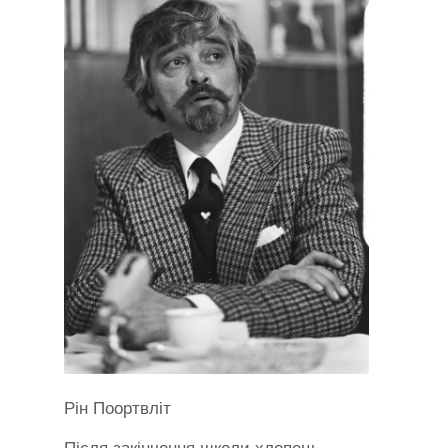
Рін Поортвліт