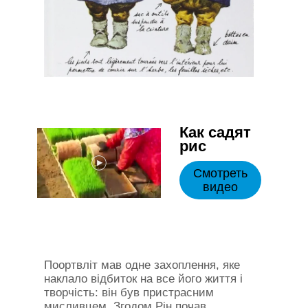
Как садят
рис
Смотреть
видео
Поортвліт мав одне захоплення, яке
наклало відбиток на все його життя і
творчість: він був пристрасним
мисливцем. Згодом Рін почав