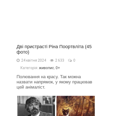
Дві пристрасті Ріна Поортвліта (45
фото)
24 квітня 2024
2 633
0
Категорія:
живопис
,
0+
Полювання на красу. Так можна
назвати напрямок, у якому працював
цей анімаліст.