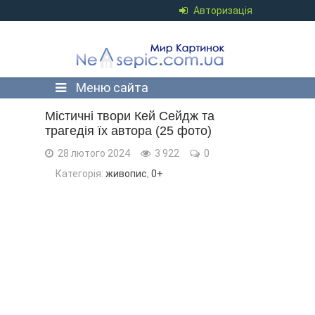
Авторизація
Меню сайта
Містичні твори Кей Сейдж та
трагедія їх автора (25 фото)
28 лютого 2024
3 922
0
Категорія:
живопис
,
0+