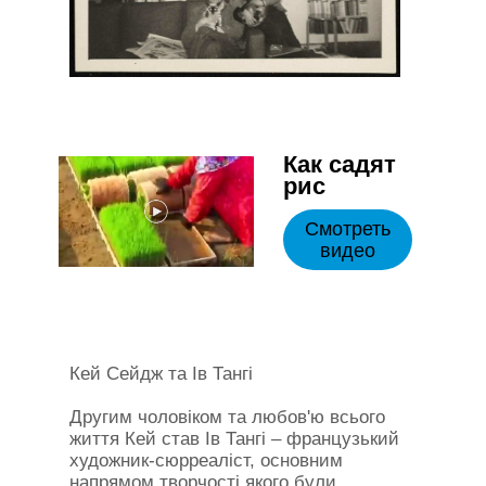
Как садят
рис
Смотреть
видео
Кей Сейдж та Ів Тангі
Другим чоловіком та любов'ю всього
життя Кей став Ів Тангі – французький
художник-сюрреаліст, основним
напрямом творчості якого були