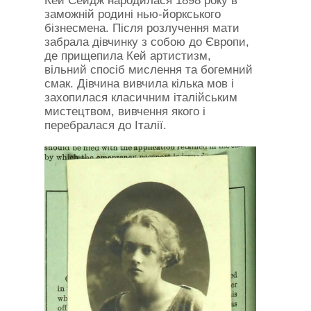
Кей Сейдж народилася 1898 року в
заможній родині нью-йоркського
бізнесмена. Після розлучення мати
забрала дівчинку з собою до Європи,
де прищепила Кей артистизм,
вільний спосіб мислення та богемний
смак. Дівчина вивчила кілька мов і
захопилася класичним італійським
мистецтвом, вивчення якого і
перебралася до Італії.