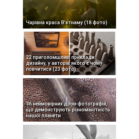
Чарівна краса В'єтнаму (18 фото)
22 приголомшливі приклади
дизайну, у авторів якого є чому
повчитися (23 фото)
36 неймовірних дрон-фотографій,
що демонструють різноманітність
нашої планети