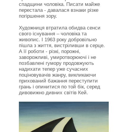
спадщини чоловіка. Писати майже
перестала - давалася взнаки різке
погіршення зору.
Художниця втратила обидва сенси
свого існування – чоловіка та
живопис. І 1963 року добровільно
пішла з життя, вистріливши в серце.
А її роботи - різкі, порожні,
заворожливі, умиротворюючі і не
позбавлені гумору продовжують
надихати тепер уже сучасних
поціновувачів жанру, викликаючи
прихований бажання переступити
грань і опинитися по той бік, серед
дивовижно дивних світів Кей.