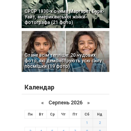
СРСР 1930-х очима Маргарет Бурк-
Уайт, американської жінки-
фотографа (21 фото)
Стане всім тепліше: 20 чудових
фото, які демонструють усю силу
посмішки (19 фото)
Календар
«
Серпень 2026 »
Пн
Вт
Ср
Чт
Пт
Сб
Нд
1
2