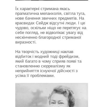
Їх характерні стримана якась
прагматична меланхолія, світла туга,
нове бачення звичних предметів. На
краєвидах Сейдж відсутні люди. І це
чудово, оскільки ніщо не перетягує на
себе погляд, не відволікає увагу від
нескінченно благородної стриманої
виразності.
На творчість художниці наклав
відбиток і модний тоді фрейдизм,
який багато в чому сприяв появі та
становленню сюрреалізму як
неприйняття існуючої дійсності з
усіма її проблемами.