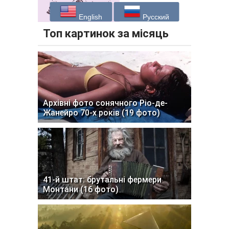
English
Русский
Топ картинок за місяць
Архівні фото сонячного Ріо-де-
Жанейро 70-х років (19 фото)
41-й штат: брутальні фермери
Монтани (16 фото)