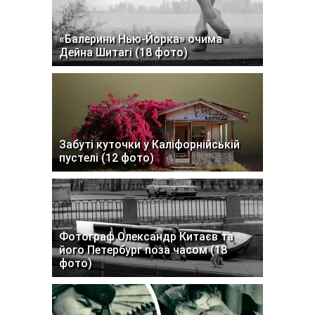
«Балерини Нью-Йорка» очима
Дейна Шитагі (18 фото)
Забуті куточки у Каліфорнійській
пустелі (12 фото)
Фотограф Олександр Китаєв та
його Петербург поза часом (18
фото)