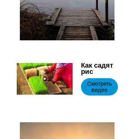
Как садят
рис
Смотреть
видео