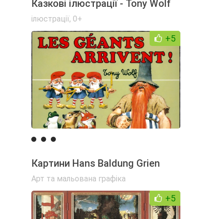
Казкові ілюстрації - Tony Wolf
ілюстрації
,
0+
+5
Картини Hans Baldung Grien
Арт та мальована графіка
+5