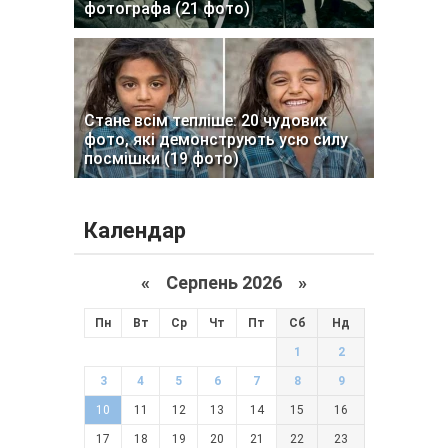
фотографа (21 фото)
Стане всім тепліше: 20 чудових
фото, які демонструють усю силу
посмішки (19 фото)
Календар
«
Серпень 2026 »
Пн
Вт
Ср
Чт
Пт
Сб
Нд
1
2
3
4
5
6
7
8
9
10
11
12
13
14
15
16
17
18
19
20
21
22
23