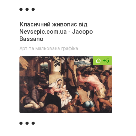
Класичний живопис від
Nevsepic.com.ua - Jacopo
Bassano
Арт та мальована графіка
+5