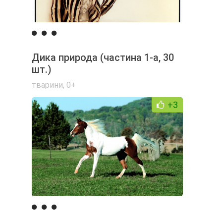
Дика природа (частина 1-а, 30
шт.)
тварини
,
0+
+3