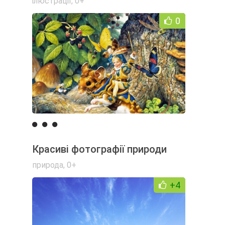
ілюстрації
,
0+
0
Красиві фотографії природи
природа
,
0+
+4