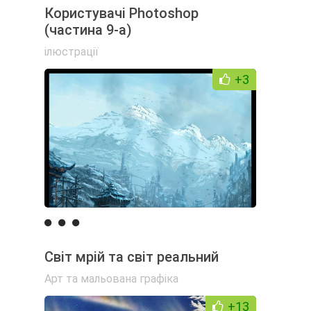
Користувачі Photoshop
(частина 9-а)
ілюстрації
+3
Світ мрій та світ реальний
Арт та мальована графіка
+13