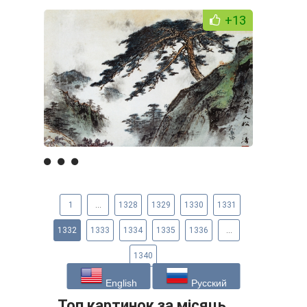
+13
1
...
1328
1329
1330
1331
1332
1333
1334
1335
1336
...
1340
English
Русский
Топ картинок за місяць