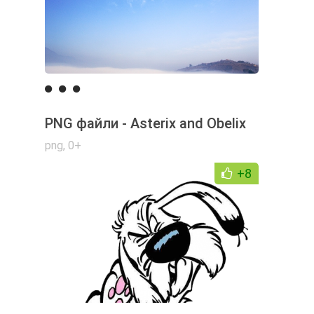
PNG файли - Asterix and Obelix
png
,
0+
+8