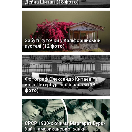
Дейна Шитагі (18 фото)
Забуті куточки у Каліфорнійській
пустелі (12 фото)
Фотограф Олександр Китаєв та
його Петербург поза часом (18
фото)
СРСР 1930-х очима Маргарет Бурк-
Уайт, американської жінки-