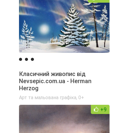
Класичний живопис від
Nevsepic.com.ua - Herman
Herzog
Арт та мальована графіка
,
0+
+9