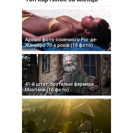
Архівні фото сонячного Ріо-де-
Жанейро 70-х років (19 фото)
41-й штат: брутальні фермери
Монтани (16 фото)