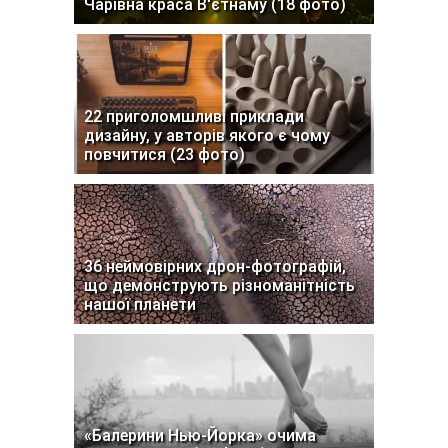
Чарівна краса В'єтнаму (18 фото)
22 приголомшливі приклади
дизайну, у авторів якого є чому
повчитися (23 фото)
36 неймовірних дрон-фотографій,
що демонструють різноманітність
нашої планети
«Балерини Нью-Йорка» очима