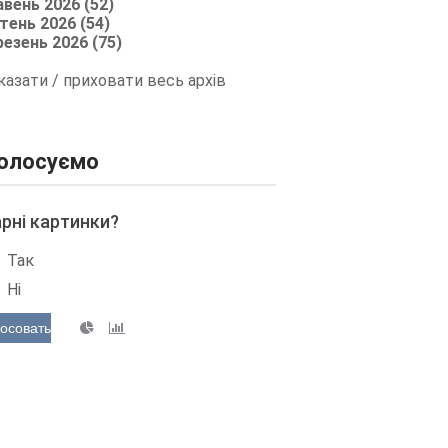
авень 2026 (52)
тень 2026 (54)
резень 2026 (75)
казати / приховати весь архів
олосуємо
арні картинки?
Так
Ні
осовать