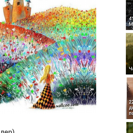
4
М
Ч
2
д
п
алер)