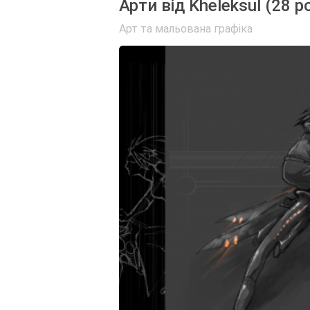
Арти від Kheleksul (28 р
Арт та мальована графіка