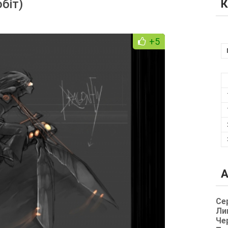
обіт)
К
+5
А
Се
Ли
Че