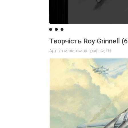
Творчість Roy Grinnell (6
Арт та мальована графіка
,
0+