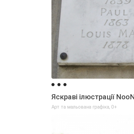
Яскраві ілюстрації NooN
Арт та мальована графіка
,
0+