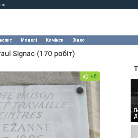
не
вопис
Моделі
Комікси
Відео
Paul Signac (170 робіт)
Т
+6
П
Д