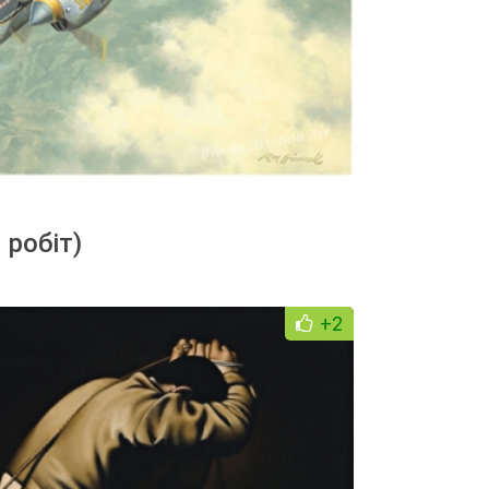
 робіт)
+2