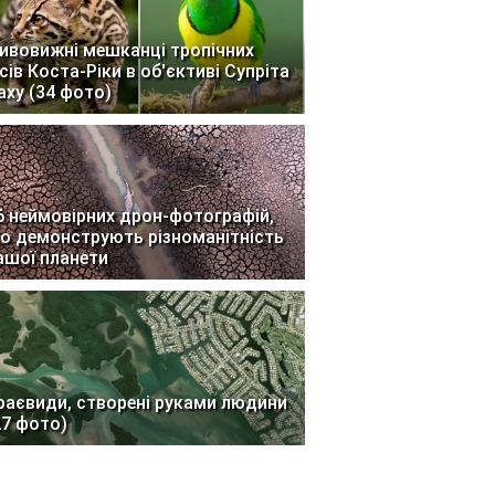
ивовижні мешканці тропічних
ісів Коста-Ріки в об'єктиві Супріта
аху (34 фото)
6 неймовірних дрон-фотографій,
о демонструють різноманітність
ашої планети
раєвиди, створені руками людини
27 фото)