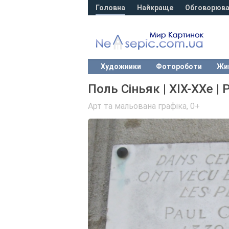
Головна
Найкраще
Обговорюва
Художники
Фотороботи
Жи
Поль Сіньяк | XIX-XXe | 
Арт та мальована графіка
,
0+