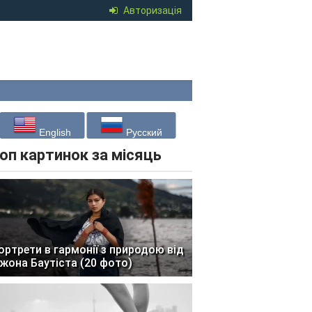
Авторизація
English
Русский
оп картинок за місяць
ортрети в гармонії з природою від
жона Баутіста (20 фото)