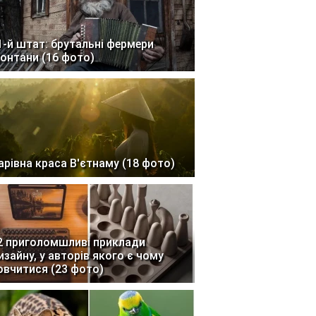
1-й штат: брутальні фермери
онтани (16 фото)
арівна краса В'єтнаму (18 фото)
2 приголомшливі приклади
изайну, у авторів якого є чому
овчитися (23 фото)