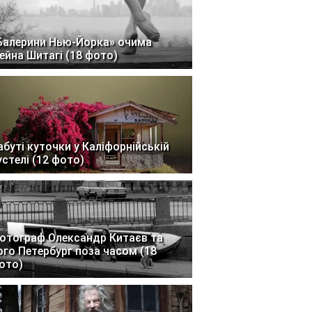
Балерини Нью-Йорка» очима
ейна Шитагі (18 фото)
абуті куточки у Каліфорнійській
устелі (12 фото)
отограф Олександр Китаєв та
ого Петербург поза часом (18
ото)