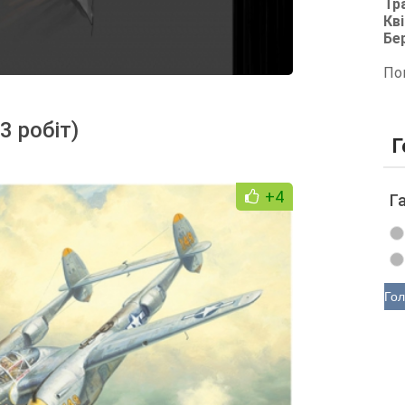
Тр
Кві
Бе
По
3 робіт)
Г
+4
Г
Гол