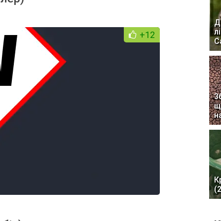
Д
л
+12
С
3
щ
н
К
(