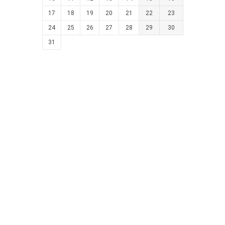
17
18
19
20
21
22
23
24
25
26
27
28
29
30
31
Архів
Серпень 2026 (24)
Липень 2026 (66)
Червень 2026 (90)
Травень 2026 (52)
Квітень 2026 (54)
Березень 2026 (75)
Показати / приховати весь архів
Голосуємо