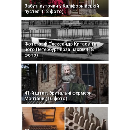
Забуті куточки у Каліфорнійській
пустелі (12 фото)
Фотограф Олександр Китаєв та
його Петербург поза часом (18
фото)
41-й штат: брутальні фермери
Монтани (16 фото)