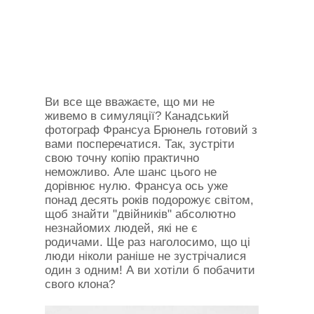
Ви все ще вважаєте, що ми не
живемо в симуляції? Канадський
фотограф Франсуа Брюнель готовий з
вами посперечатися. Так, зустріти
свою точну копію практично
неможливо. Але шанс цього не
дорівнює нулю. Франсуа ось уже
понад десять років подорожує світом,
щоб знайти "двійників" абсолютно
незнайомих людей, які не є
родичами. Ще раз наголосимо, що ці
люди ніколи раніше не зустрічалися
один з одним! А ви хотіли б побачити
свого клона?