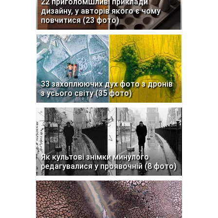
22 приголомшливі приклади
дизайну, у авторів якого є чому
повчитися (23 фото)
33 захоплюючих дух фото з дронів
з усього світу (35 фото)
Як культові знімки минулого
редагувалися у проявочній (8 фото)