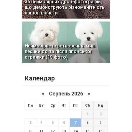
36 неймовірних дрон-фотографій,
що демонструють різноманітність
нашої планети
Неймовірне перетворення: милі
песики до та після японської
стрижки (19 фото)
Календар
«
Серпень 2026 »
Пн
Вт
Ср
Чт
Пт
Сб
Нд
1
2
3
4
5
6
7
8
9
10
11
12
13
14
15
16