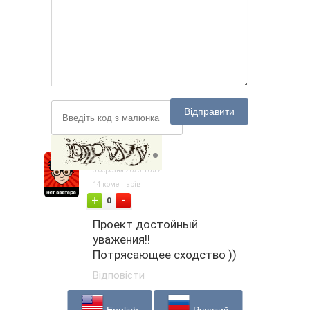
Відправити
OkSanaOz
8 березня 2025 16:32
14 коментарів
-
+
0
Проект достойный
уважения!!
Потрясающее сходство ))
Відповісти
English
Русский