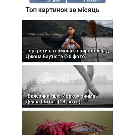
Топ картинок за місяць
Портрети в гармонії з природою від
Джона Баутіста (20 фото)
«Балерини Нью-Йорка» очима
Дейна Шитагі (18 фото)