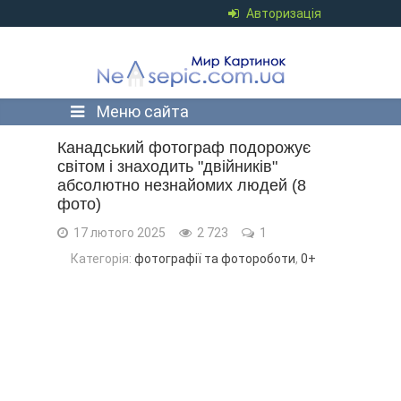
Авторизація
Меню сайта
Канадський фотограф подорожує
світом і знаходить "двійників"
абсолютно незнайомих людей (8
фото)
17 лютого 2025
2 723
1
Категорія:
фотографії та фотороботи
,
0+