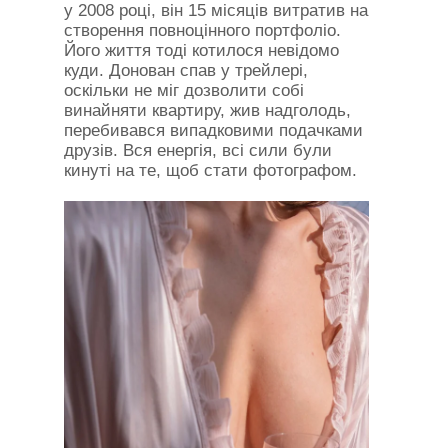
у 2008 році, він 15 місяців витратив на
створення повноцінного портфоліо.
Його життя тоді котилося невідомо
куди. Донован спав у трейлері,
оскільки не міг дозволити собі
винайняти квартиру, жив надголодь,
перебивався випадковими подачками
друзів. Вся енергія, всі сили були
кинуті на те, щоб стати фотографом.