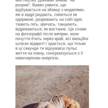
мистецтво. Донован знімає "на
розрив". Важко уявити, що
відбувається на зйомці з моделями,
які в кадрі ридають, сміються як
одержимі, розривають на собі одяг,
тікають геть, кричать, танцюють,
відриваються, як востаннє. Це схоже
на фотографії після вечірки, коли
почуття б'ють через край, всі емоційні
шлюзи відкриті і здається, що тільки
в ці секунди ти відчуваєш пульс
життя на повну, синхронізуєшся з її
невичерпною енергією.