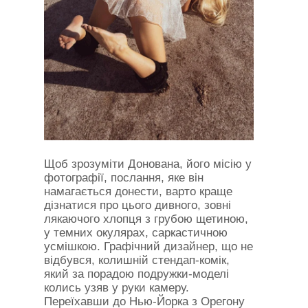
Щоб зрозуміти Донована, його місію у
фотографії, послання, яке він
намагається донести, варто краще
дізнатися про цього дивного, зовні
лякаючого хлопця з грубою щетиною,
у темних окулярах, саркастичною
усмішкою. Графічний дизайнер, що не
відбувся, колишній стендап-комік,
який за порадою подружки-моделі
колись узяв у руки камеру.
Переїхавши до Нью-Йорка з Орегону