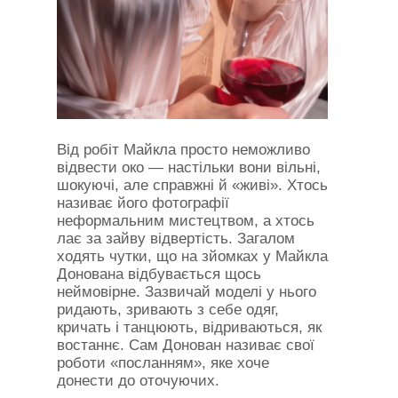
Від робіт Майкла просто неможливо
відвести око — настільки вони вільні,
шокуючі, але справжні й «живі». Хтось
називає його фотографії
неформальним мистецтвом, а хтось
лає за зайву відвертість. Загалом
ходять чутки, що на зйомках у Майкла
Донована відбувається щось
неймовірне. Зазвичай моделі у нього
ридають, зривають з себе одяг,
кричать і танцюють, відриваються, як
востаннє. Сам Донован називає свої
роботи «посланням», яке хоче
донести до оточуючих.