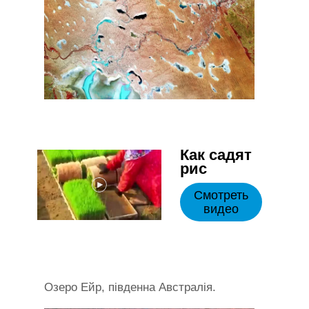
Как садят
рис
Смотреть
видео
Озеро Ейр, південна Австралія.