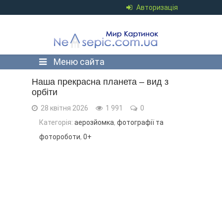
Авторизація
Меню сайта
Наша прекрасна планета – вид з
орбіти
28 квітня 2026
1 991
0
Категорія:
аерозйомка
,
фотографії та
фотороботи
,
0+