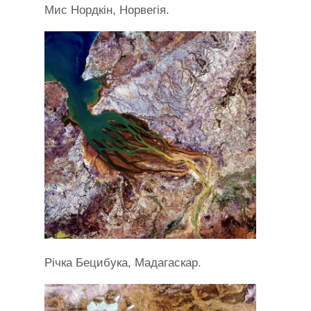
Мис Нордкін, Норвегія.
Річка Бецибука, Мадагаскар.