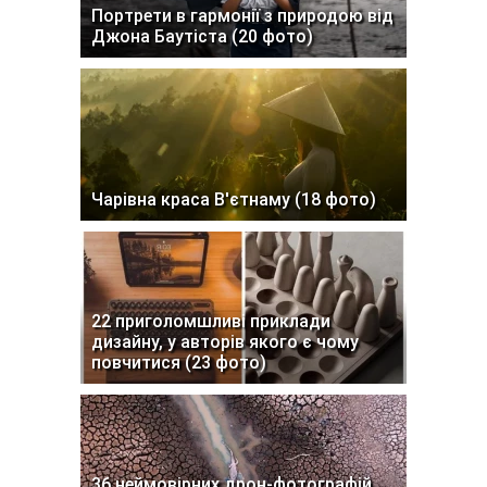
Портрети в гармонії з природою від
Джона Баутіста (20 фото)
Чарівна краса В'єтнаму (18 фото)
22 приголомшливі приклади
дизайну, у авторів якого є чому
повчитися (23 фото)
36 неймовірних дрон-фотографій,