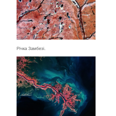
Річка Замбезі.