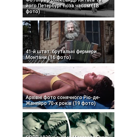
його Петербург поза часом (18
фото)
41-й штат: брутальні фермери
Монтани (16 фото)
Архівні фото сонячного Ріо-де-
Жанейро 70-х років (19 фото)