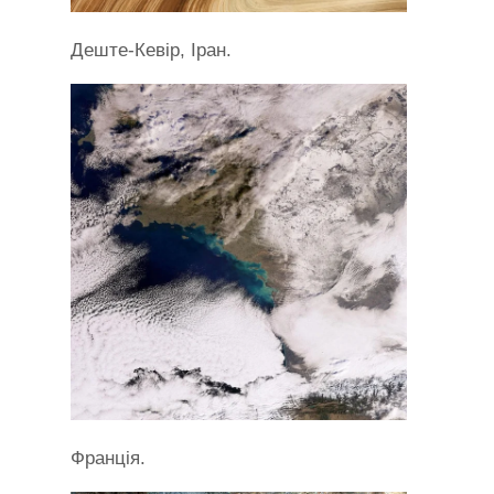
Деште-Кевір, Іран.
Франція.