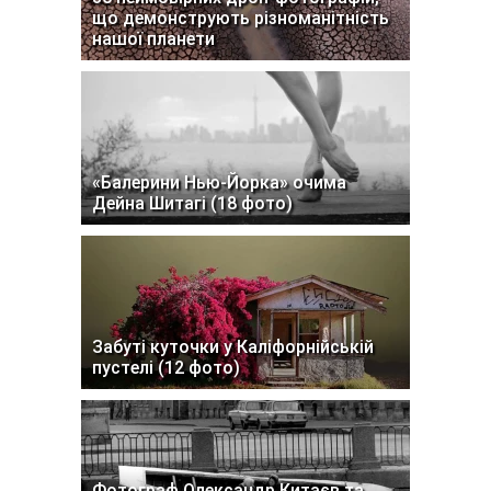
що демонструють різноманітність
нашої планети
«Балерини Нью-Йорка» очима
Дейна Шитагі (18 фото)
Забуті куточки у Каліфорнійській
пустелі (12 фото)
Фотограф Олександр Китаєв та