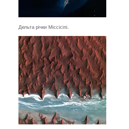
Дельта річки Міссісіпі.