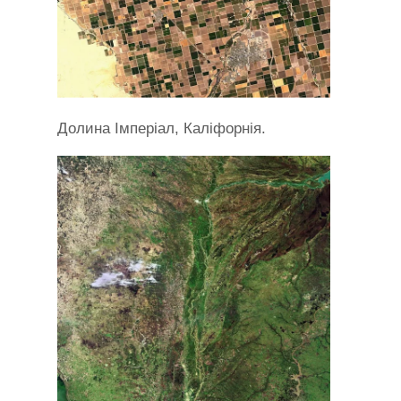
Долина Імперіал, Каліфорнія.