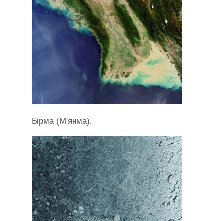
Бірма (М'янма).