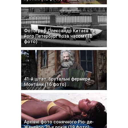
Фотограф Олександр Китаєв та
його Петербург поза часом (18
фото)
41-й штат: брутальні фермери
Монтани (16 фото)
Архівні фото сонячного Ріо-де-
Жанейро 70-х років (19 фото)