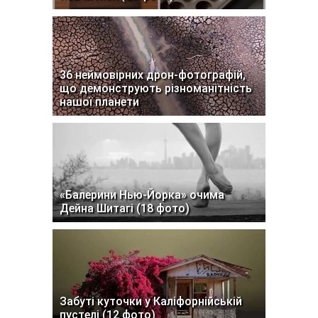
36 неймовірних дрон-фотографій,
що демонструють різноманітність
нашої планети
«Балерини Нью-Йорка» очима
Дейна Шитагі (18 фото)
Забуті куточки у Каліфорнійській
пустелі (12 фото)