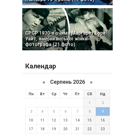
СРСР 1930-х очима Маргарет Бурк-
Уайт, американської жінки-
фотографа (21 фото)
Календар
«
Серпень 2026 »
Пн
Вт
Ср
Чт
Пт
Сб
Нд
1
2
3
4
5
6
7
8
9
10
11
12
13
14
15
16
17
18
19
20
21
22
23