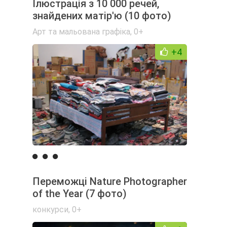
Ілюстрація з 10 000 речей,
знайдених матір'ю (10 фото)
Арт та мальована графіка
,
0+
+4
Переможці Nature Photographer
of the Year (7 фото)
конкурси
,
0+