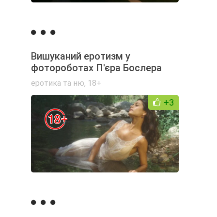
Вишуканий еротизм у
фотороботах П'єра Бослера
еротика та ню
,
18+
+3