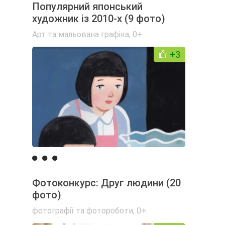
Популярний японський
художник із 2010-х (9 фото)
Арт та мальована графіка
,
0+
+3
Фотоконкурс: Друг людини (20
фото)
фотографії та фотороботи
,
0+