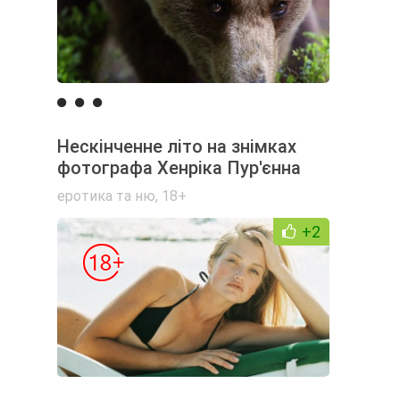
Нескінченне літо на знімках
фотографа Хенріка Пур'єнна
еротика та ню
,
18+
+2