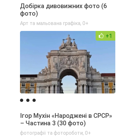
Добірка дивовижних фото (6
фото)
Арт та мальована графіка
,
0+
+1
Ігор Мухін «Народжені в СРСР»
– Частина 3 (30 фото)
фотографії та фотороботи
,
0+