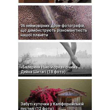
36 неймовірних дрон-фотографій,
що демонструють різноманітність
нашої планети
«Балерини Нью-Йорка» очима
Дейна Шитагі (18 фото)
Забуті куточки у Каліфорнійській
пустелі (12 фото)