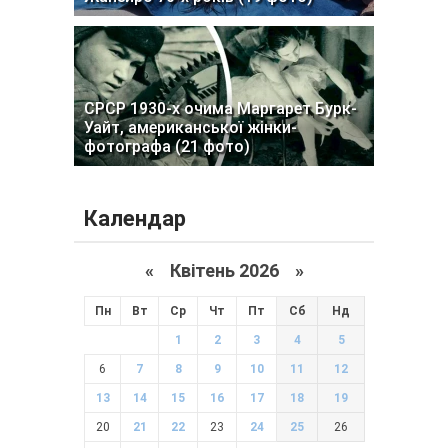
СРСР 1930-х очима Маргарет Бурк-
Уайт, американської жінки-
фотографа (21 фото)
Календар
«
Квітень 2026
»
Пн
Вт
Ср
Чт
Пт
Сб
Нд
1
2
3
4
5
6
7
8
9
10
11
12
13
14
15
16
17
18
19
20
21
22
23
24
25
26