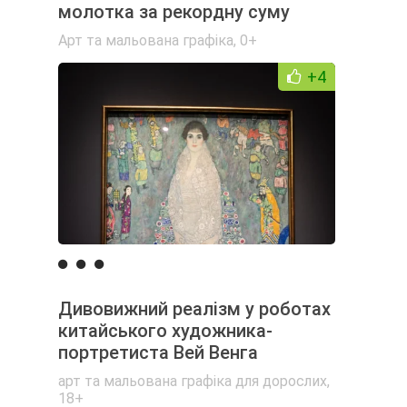
молотка за рекордну суму
Арт та мальована графіка
,
0+
+4
Дивовижний реалізм у роботах
китайського художника-
портретиста Вей Венга
арт та мальована графіка для дорослих
,
18+