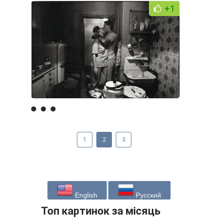
+1
1
2
3
English
Русский
Топ картинок за місяць