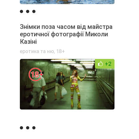
Знімки поза часом від майстра
еротичної фотографії Миколи
Казіні
еротика та ню
,
18+
+2