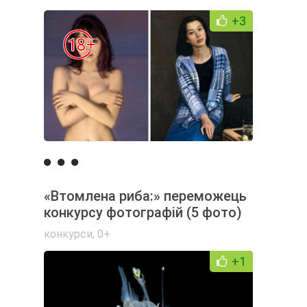
+3
«Втомлена риба:» переможець
конкурсу фотографій (5 фото)
конкурси
,
0+
+1