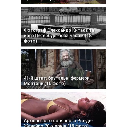
Фотограф Олександр Китаєв та
його Петербург поза часом (18
фото)
41-й штат: брутальні фермери
Монтани (16 фото)
Архівні фото сонячного Ріо-де-
Жанейро 70-х років (19 фото)