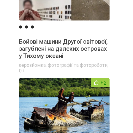
Бойові машини Другої світової,
загублені на далеких островах
у Тихому океані
аерозйомка
,
фотографії та фотороботи
,
0+
+2