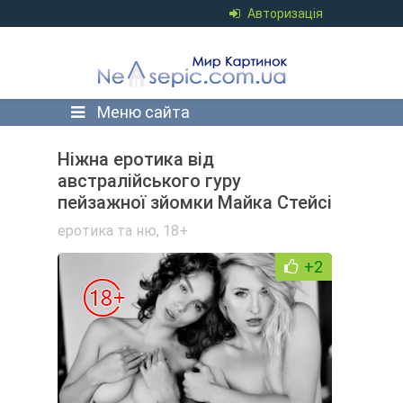
Авторизація
Меню сайта
Ніжна еротика від
австралійського гуру
пейзажної зйомки Майка Стейсі
еротика та ню
,
18+
+2