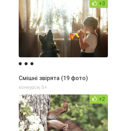
+3
Смішні звірята (19 фото)
конкурси
,
0+
+2