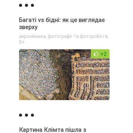
Багаті vs бідні: як це виглядає
зверху
аерозйомка
,
фотографії та фотороботи
,
0+
+2
Картина Клімта пішла з