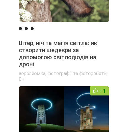
Вітер, ніч та магія світла: як
створити шедеври за
допомогою світлодіодів на
дроні
аерозйомка
,
фотографії та фотороботи
,
0+
+1