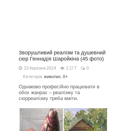
Зворушливий реалізм та душевний
сюр Геннадія Шаройкіна (45 фото)
23 березня 2024
2 217
0
Категорія:
живопис
,
0+
Однаково професійно працювати в
обох жанрах – реалізму та
сюрреалізму треба вміти.