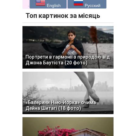
English
Русский
Топ картинок за місяць
Портрети в гармонії з природою від
Джона Баутіста (20 фото)
«Балерини Нью-Йорка» очима
Дейна Шитагі (18 фото)