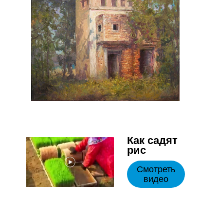
Как садят
рис
Смотреть
видео