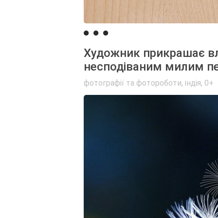
Художник прикрашає вл
несподіваним милим п
фотографії та фотороботи
,
індія
,
0+