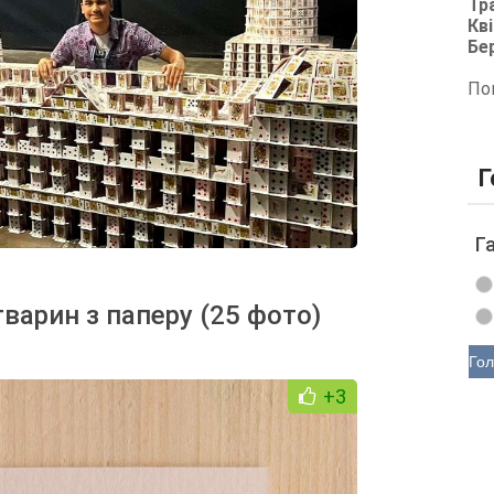
Тр
Кві
Бе
По
Г
Г
 тварин з паперу (25 фото)
Гол
+3