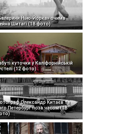
Балерини Нью-Йорка» очима
ейна Шитагі (18 фото)
абуті куточки у Каліфорнійській
устелі (12 фото)
отограф Олександр Китаєв та
ого Петербург поза часом (18
ото)