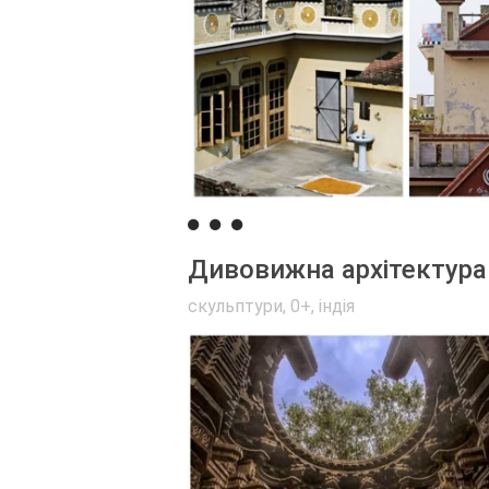
Дивовижна архітектура х
скульптури
,
0+
,
індія