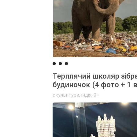
Терплячий школяр зібр
будиночок (4 фото + 1 в
скульптури
,
індія
,
0+