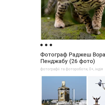
Фотограф Раджеш Вора 
Пенджабу (26 фото)
фотографії та фотороботи
,
0+
,
індія