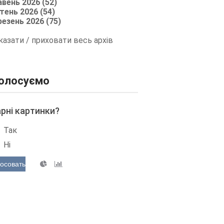
авень 2026 (52)
тень 2026 (54)
резень 2026 (75)
казати / приховати весь архів
олосуємо
арні картинки?
Так
Ні
осовать