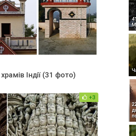
4
М
Ч
рамів Індії (31 фото)
+3
2
д
п