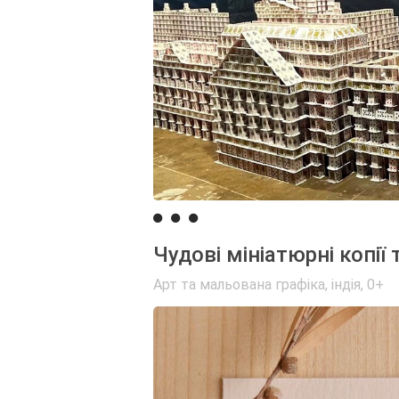
Чудові мініатюрні копії
Арт та мальована графіка
,
індія
,
0+