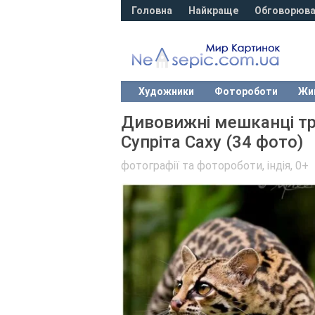
Головна
Найкраще
Обговорюва
Художники
Фотороботи
Жи
Дивовижні мешканці троп
Супріта Саху (34 фото)
фотографії та фотороботи
,
індія
,
0+