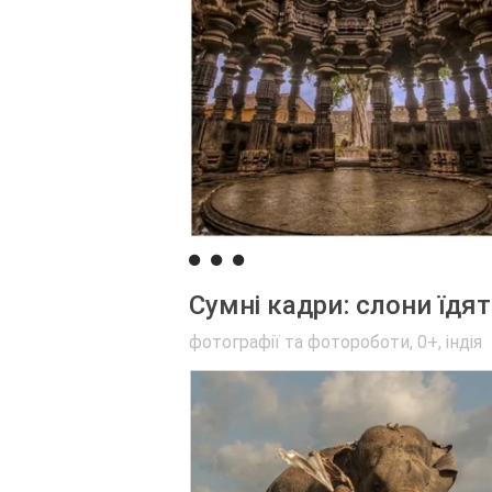
Сумні кадри: слони їдят
фотографії та фотороботи
,
0+
,
індія