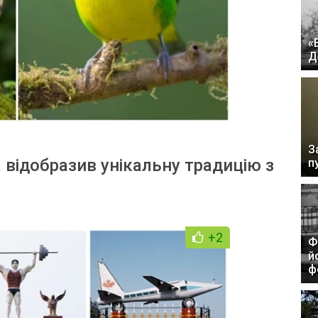
«
Д
З
відобразив унікальну традицію з
п
+2
Ф
й
ф