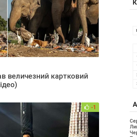
К
ав величезний картковий
ідео)
А
-1
Се
Ли
Че