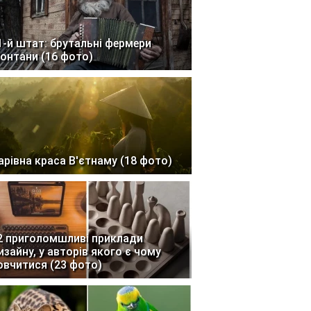
1-й штат: брутальні фермери
онтани (16 фото)
арівна краса В'єтнаму (18 фото)
2 приголомшливі приклади
изайну, у авторів якого є чому
овчитися (23 фото)