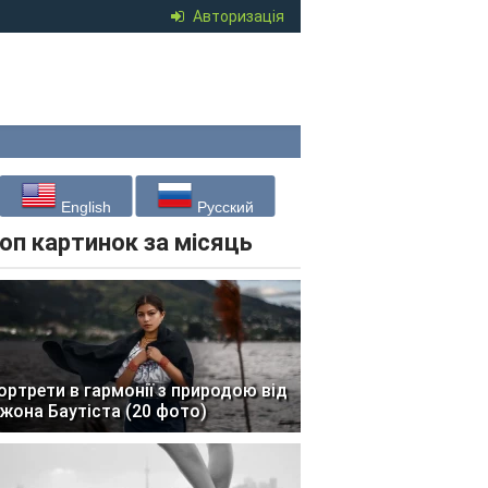
Авторизація
English
Русский
оп картинок за місяць
ортрети в гармонії з природою від
жона Баутіста (20 фото)