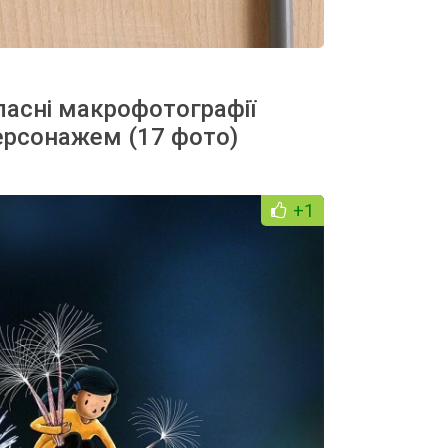
асні макрофотографії
ерсонажем (17 фото)
+1