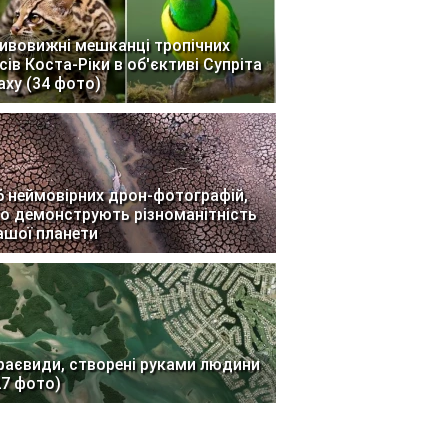
ивовижні мешканці тропічних
ісів Коста-Ріки в об'єктиві Супріта
аху (34 фото)
6 неймовірних дрон-фотографій,
о демонструють різноманітність
ашої планети
раєвиди, створені руками людини
27 фото)