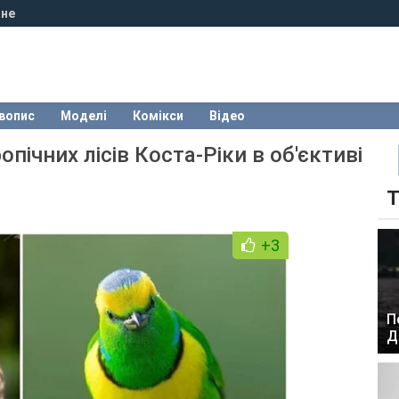
не
вопис
Моделі
Комікси
Відео
ічних лісів Коста-Ріки в об'єктиві
Т
+3
П
Д