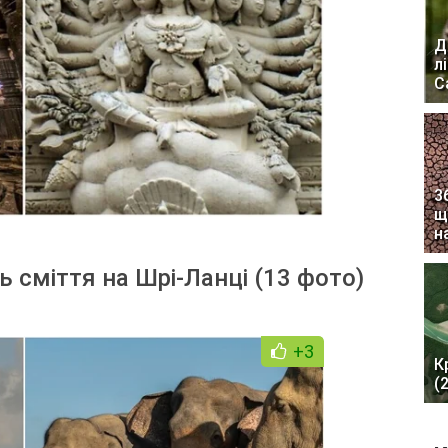
Д
л
С
3
щ
н
ь сміття на Шрі-Ланці (13 фото)
+3
К
(