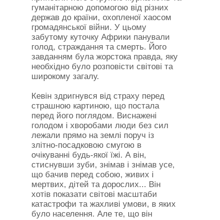
гуманітарною допомогою від різних
держав до країни, охопленої хаосом
громадянської війни. У цьому
забутому куточку Африки панували
голод, страждання та смерть. Його
завданням була жорстока правда, яку
необхідно було розповісти світові та
широкому загалу.
Кевін здригнувся від страху перед
страшною картиною, що постала
перед його поглядом. Виснажені
голодом і хворобами люди без сил
лежали прямо на землі поруч із
злітно-посадковою смугою в
очікуванні будь-якої їжі. А він,
стиснувши зуби, знімав і знімав усе,
що бачив перед собою, живих і
мертвих, дітей та дорослих... Він
хотів показати світові масштаби
катастрофи та жахливі умови, в яких
було населення. Але те, що він