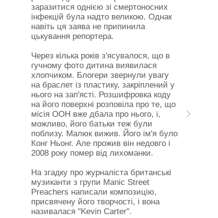
заразитися однією зі смертоносних
інфекцій була надто великою. Однак
навіть ця заява не припинила
цькування репортера.
Через кілька років з'ясувалося, що в
гучному фото дитина виявилася
хлопчиком. Блогери звернули увагу
на браслет із пластику, закріплений у
нього на зап'ясті. Розшифровка коду
на його поверхні розповіла про те, що
місія ООН вже дбала про нього, і,
можливо, його батьки теж були
поблизу. Малюк вижив. Його ім'я було
Конг Ньонг. Але прожив він недовго і
2008 року помер від лихоманки.
На згадку про журналіста британські
музиканти з групи Manic Street
Preachers написали композицію,
присвячену його творчості, і вона
називалася "Kevin Carter".