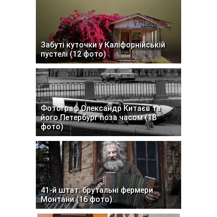
Забуті куточки у Каліфорнійській
пустелі (12 фото)
Фотограф Олександр Китаєв та
його Петербург поза часом (18
фото)
41-й штат: брутальні фермери
Монтани (16 фото)