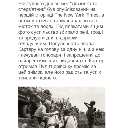
Наступного дня знімок "Дівчинка та
стерв'ятник" був опублікований на
першій сторінці The New York Times, а
потім у газетах та журналах по всіх
містах та весях. Під плакатами з цим
фото суспільство збирало речі, гроші
та продукти для відправки
голодуючим. Популярність впала
Картеру на голову за одну ніч, а з нею
і нечувані гонорари, і запрошення до
найпрестижніших видавництв. Картер
отримав Пулітцерівську премію за
цей знімок, але його радість та успіх
тривали недовго.