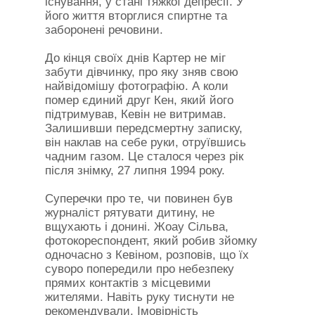
існування, у стані тяжкої депресії. У
його життя вторглися спиртне та
заборонені речовини.
До кінця своїх днів Картер не міг
забути дівчинку, про яку зняв свою
найвідомішу фотографію. А коли
помер єдиний друг Кен, який його
підтримував, Кевін не витримав.
Залишивши передсмертну записку,
він наклав на себе руки, отруївшись
чадним газом. Це сталося через рік
після знімку, 27 липня 1994 року.
Суперечки про те, чи повинен був
журналіст рятувати дитину, не
вщухають і донині. Жоау Сільва,
фотокореспондент, який робив зйомку
одночасно з Кевіном, розповів, що їх
суворо попередили про небезпеку
прямих контактів з місцевими
жителями. Навіть руку тиснути не
рекомендували. Імовірність