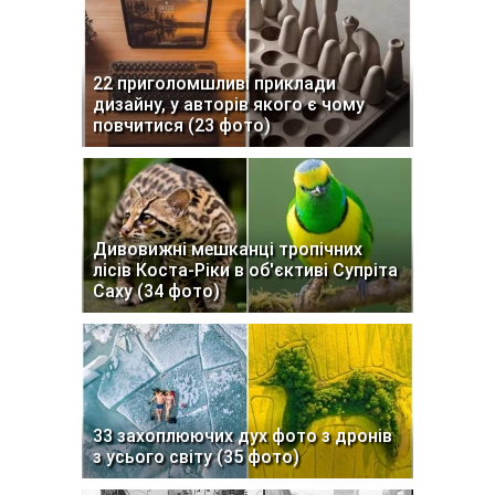
22 приголомшливі приклади
дизайну, у авторів якого є чому
повчитися (23 фото)
Дивовижні мешканці тропічних
лісів Коста-Ріки в об'єктиві Супріта
Саху (34 фото)
33 захоплюючих дух фото з дронів
з усього світу (35 фото)