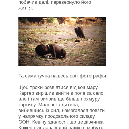
побачив далі, перевернуло його
життя.
Та сама гучна на весь світ фотографія
Щоб трохи розвіятися від кошмару,
Картер вирішив вийти в поле за село,
але і там виявив ще більш похмуру
картину. Маленька дитина,
вибившись із сил, намагалася повзти
у напрямку продовольчого складу
ООН. Кевіну здалося, що це дівчинка.
Кожен рух давався їй важко і, мабуть,