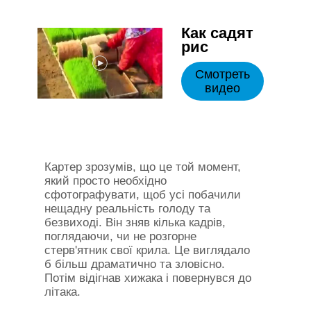
Как садят
рис
Смотреть
видео
Картер зрозумів, що це той момент,
який просто необхідно
сфотографувати, щоб усі побачили
нещадну реальність голоду та
безвиході. Він зняв кілька кадрів,
поглядаючи, чи не розгорне
стерв'ятник свої крила. Це виглядало
б більш драматично та зловісно.
Потім відігнав хижака і повернувся до
літака.