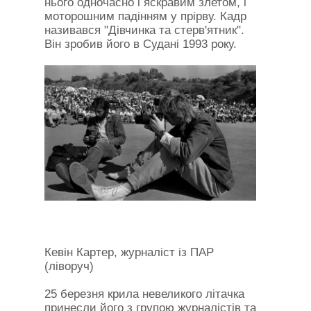
нього одночасно і яскравим злетом, і
моторошним падінням у прірву. Кадр
називався "Дівчинка та стерв'ятник".
Він зробив його в Судані 1993 року.
Кевін Картер, журналіст із ПАР
(ліворуч)
25 березня крила невеликого літачка
принесли його з групою журналістів та