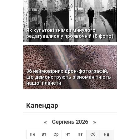
Як культові знімки минулого
редагувалися у проявочній (8 фото)
36 неймовірних дрон-фотографій,
що демонструють різноманітність
нашої планети
Календар
«
Серпень 2026 »
Пн
Вт
Ср
Чт
Пт
Сб
Нд