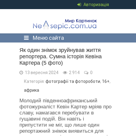
Авторизація
Меню сайта
Як один знімок зруйнував життя
репортера. Сумна історія Кевіна
Картера (5 фото)
13 вересня 2024
2 914
0
Категорія:
фотографії та фотороботи
,
16+
,
африка
Молодий південноафриканський
фотожурналіст Кевін Картер мріяв про
славу, намагався перебувати в
гущавині подій. Він навіть і
припустити не міг, що лише один
репортажний знімок виявиться для