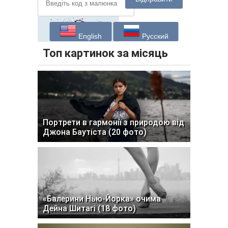
English
Русский
Топ картинок за місяць
Портрети в гармонії з природою від
Джона Баутіста (20 фото)
«Балерини Нью-Йорка» очима
Дейна Шитагі (18 фото)