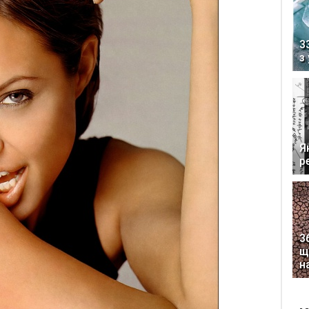
3
з
Я
р
3
щ
н