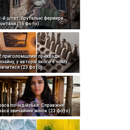
1-й штат: брутальні фермери
онтани (16 фото)
2 приголомшливі приклади
изайну, у авторів якого є чому
овчитися (23 фото)
раса по-індійськи: Справжня
раса звичайних жінок (23 фото)