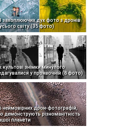
3 захоплюючих дух фото з дронів
 усього світу (35 фото)
к культові знімки минулого
едагувалися у проявочній (8 фото)
6 неймовірних дрон-фотографій,
о демонструють різноманітність
ашої планети