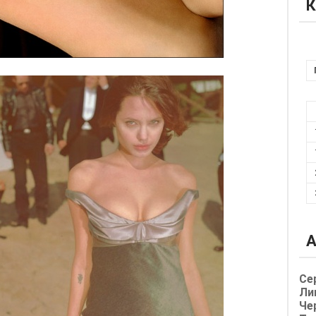
К
А
Се
Ли
Че