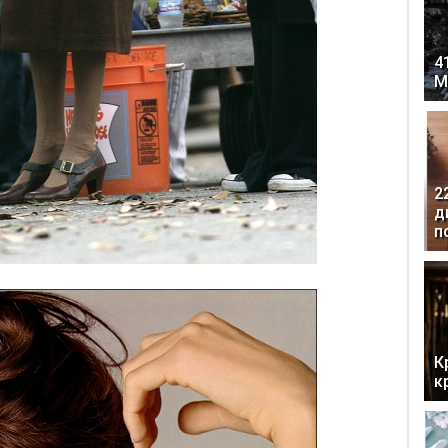
4
М
2
д
п
К
к