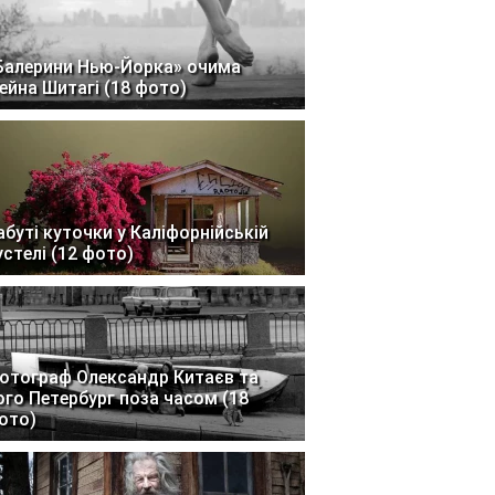
Балерини Нью-Йорка» очима
ейна Шитагі (18 фото)
абуті куточки у Каліфорнійській
устелі (12 фото)
отограф Олександр Китаєв та
ого Петербург поза часом (18
ото)