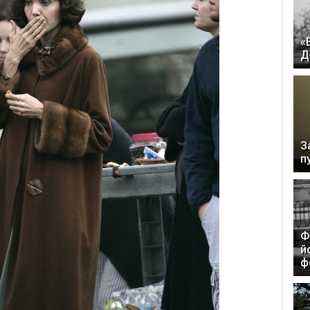
«
Д
З
п
Ф
й
ф