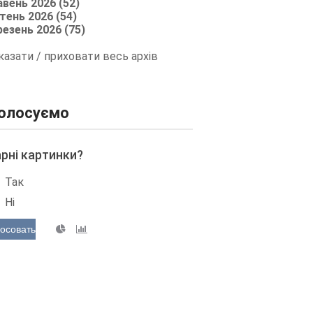
авень 2026 (52)
тень 2026 (54)
резень 2026 (75)
казати / приховати весь архів
олосуємо
арні картинки?
Так
Ні
осовать