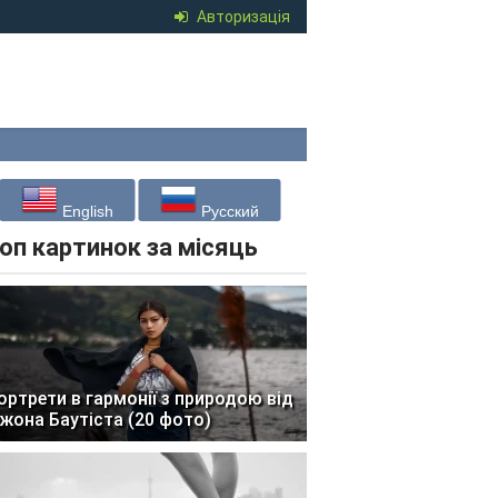
Авторизація
English
Русский
оп картинок за місяць
ортрети в гармонії з природою від
жона Баутіста (20 фото)