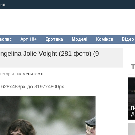
не
вопис
Арт 18+
Еротика
Моделі
Комікси
Відео
gelina Jolie Voight (281 фото) (9
Т
тегорія:
знаменитості
д 628x483px до 3197x4800px
П
Д