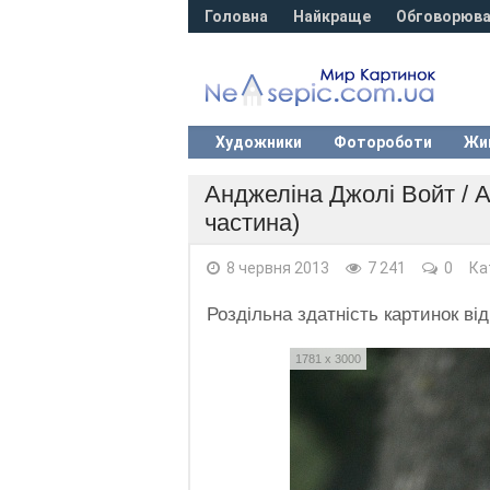
Головна
Найкраще
Обговорюва
Художники
Фотороботи
Жи
Анджеліна Джолі Войт / An
частина)
8 червня 2013
7 241
0
Ка
Роздільна здатність картинок ві
1781 x 3000