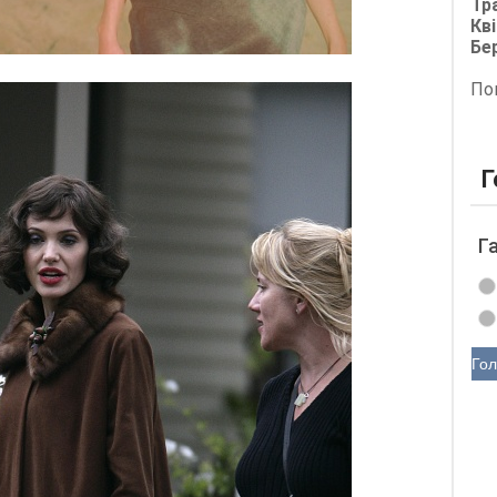
Тр
Кві
Бе
По
Г
Г
Гол