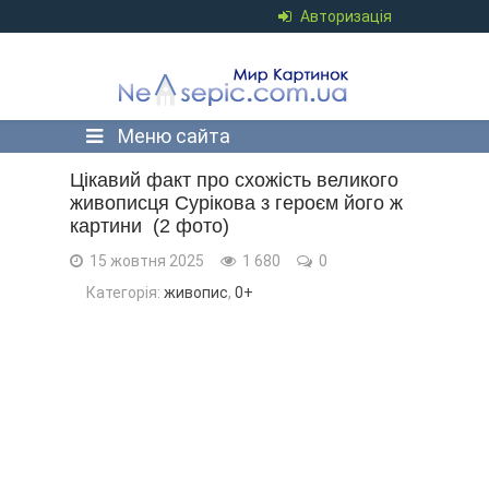
Авторизація
Меню сайта
Цікавий факт про схожість великого
живописця Сурікова з героєм його ж
картини ⁠⁠ (2 фото)
15 жовтня 2025
1 680
0
Категорія:
живопис
,
0+