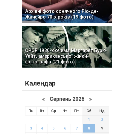
Архівні фото сонячного Ріо-де-
Жанейро 70-х років (19 фото)
СРСР 1930-х очима Маргарет Бурк-
Уайт, американської жінки-
фотографа (21 фото)
Календар
«
Серпень 2026 »
Пн
Вт
Ср
Чт
Пт
Сб
Нд
1
2
3
4
5
6
7
8
9