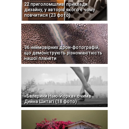
22 приголомшливі приклади
дизайну, у авторів якого є чому
повчитися (23 фото)
36 неймовірних дрон-фотографій,
що демонструють різноманітність
нашої планети
«Балерини Нью-Йорка» очима
Дейна Шитагі (18 фото)