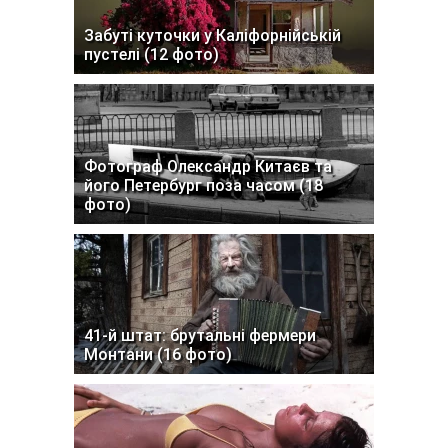
Забуті куточки у Каліфорнійській
пустелі (12 фото)
Фотограф Олександр Китаєв та
його Петербург поза часом (18
фото)
41-й штат: брутальні фермери
Монтани (16 фото)