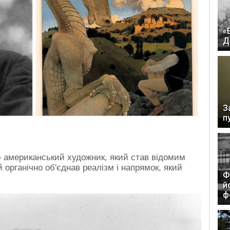
«
Д
З
п
– американський художник, який став відомим
 органічно об'єднав реалізм і напрямок, який
Ф
.
й
ф