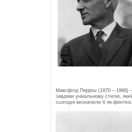
Максфілд Перріш (1870 – 1966) 
завдяки унікальному стилю, який
сьогодні визначили б як фентезі