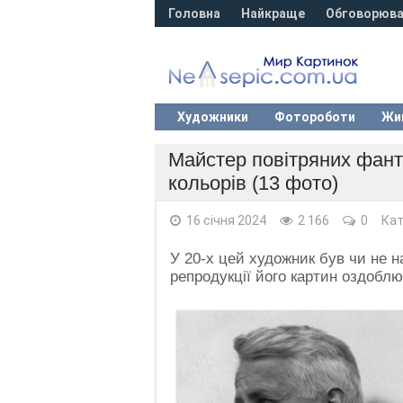
Головна
Найкраще
Обговорюва
Художники
Фотороботи
Жи
Майстер повітряних фанта
кольорів (13 фото)
16 січня 2024
2 166
0
Кат
У 20-х цей художник був чи не 
репродукції його картин оздоблю