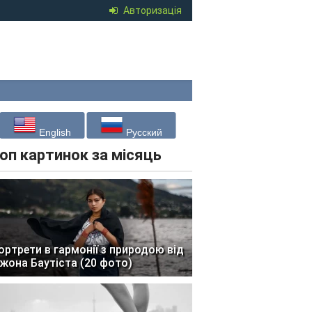
Авторизація
English
Русский
оп картинок за місяць
ортрети в гармонії з природою від
жона Баутіста (20 фото)