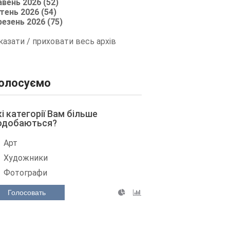
авень 2026 (52)
тень 2026 (54)
резень 2026 (75)
казати / приховати весь архів
олосуємо
кі категорії Вам більше
одобаються?
Арт
Художники
Фотографи
Голосовать