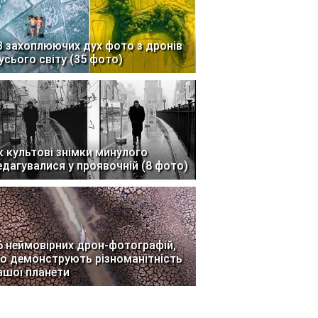
3 захоплюючих дух фото з дронів
 усього світу (35 фото)
к культові знімки минулого
едагувалися у проявочній (8 фото)
6 неймовірних дрон-фотографій,
о демонструють різноманітність
ашої планети