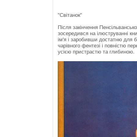
"Світанок"
Після закінчення Пенсільванськ
зосередився на ілюструванні кн
ім'я і заробивши достатню для б
чарівного фентезі і повністю пе
усією пристрастю та глибиною.