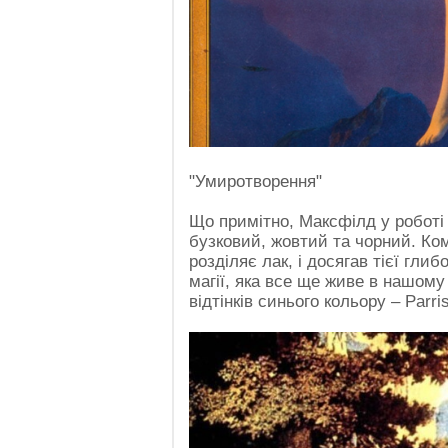
"Умиротворення"
Що примітно, Максфілд у роботі
бузковий, жовтий та чорний. Ком
розділяє лак, і досягав тієї гли
магії, яка все ще живе в нашому 
відтінків синього кольору – Parris