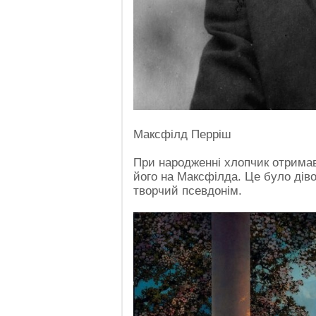
Максфілд Перріш
При народженні хлопчик отримав
його на Максфілда. Це було діво
творчий псевдонім.