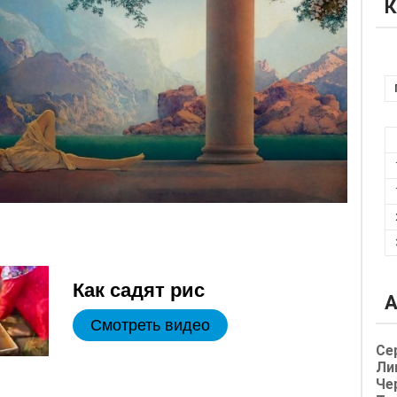
К
Как садят рис
А
Смотреть видео
Се
Ли
Че