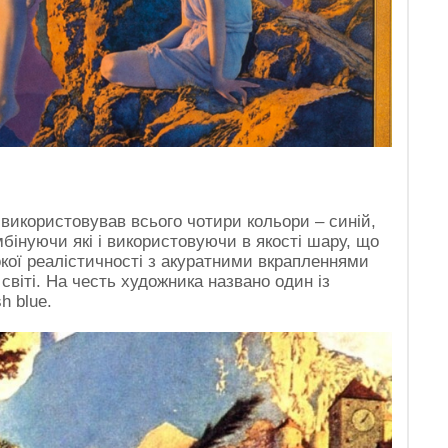
 використовував всього чотири кольори – синій,
бінуючи які і використовуючи в якості шару, що
бокої реалістичності з акуратними вкрапленнями
світі. На честь художника названо один із
h blue.