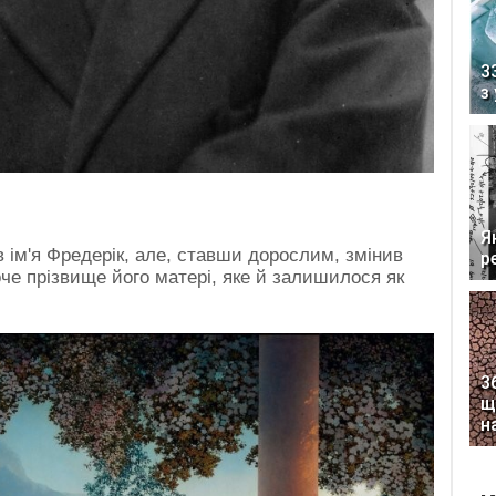
3
з
Я
 ім'я Фредерік, але, ставши дорослим, змінив
р
че прізвище його матері, яке й залишилося як
3
щ
н