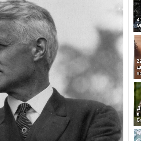
4
М
2
д
п
Д
л
С