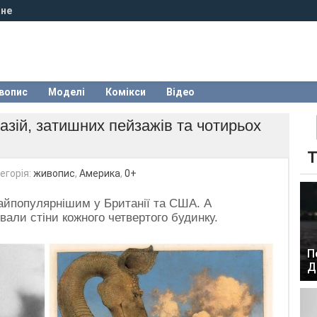
не
вопис
Моделі
Комікси
Відео
зій, затишних пейзажів та чотирьох
Т
егорія:
живопис
,
Америка
,
0+
найпопулярнішим у Британії та США. А
вали стіни кожного четвертого будинку.
П
Д