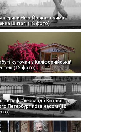
Балерини Нью-Йорка» очима
ейна Шитагі (18 фото)
абуті куточки у Каліфорнійській
устелі (12 фото)
отограф Олександр Китаєв та
ого Петербург поза часом (18
ото)