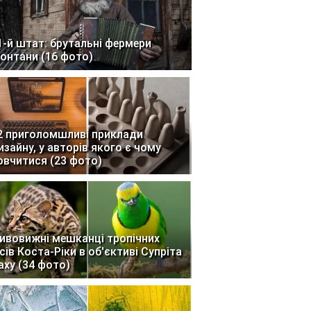
1-й штат: брутальні фермери
онтани (16 фото)
2 приголомшливі приклади
изайну, у авторів якого є чому
овчитися (23 фото)
ивовижні мешканці тропічних
ісів Коста-Ріки в об'єктиві Супріта
аху (34 фото)