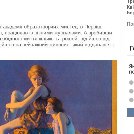
Тр
Кві
Бе
По
ої академії образотворчих мистецтв Перріш
иг, працював із різними журналами. А зробивши
езбідного життя кількість грошей, відійшов від
рейшов на пейзажний живопис, який віддавався з
Г
Я
п