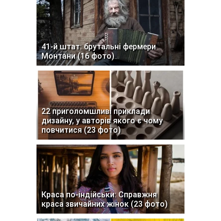
41-й штат: брутальні фермери
Монтани (16 фото)
22 приголомшливі приклади
дизайну, у авторів якого є чому
повчитися (23 фото)
Краса по-індійськи: Справжня
краса звичайних жінок (23 фото)