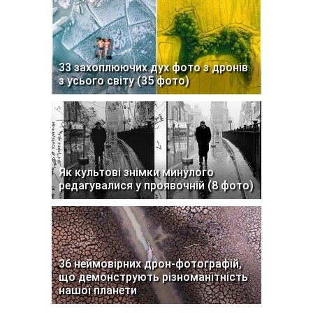
33 захоплюючих дух фото з дронів
з усього світу (35 фото)
Як культові знімки минулого
редагувалися у проявочній (8 фото)
36 неймовірних дрон-фотографій,
що демонструють різноманітність
нашої планети