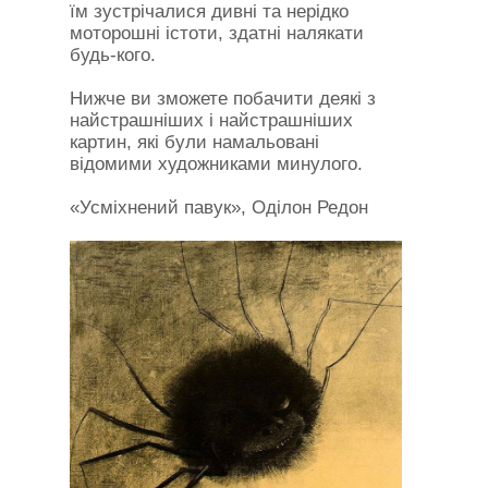
їм зустрічалися дивні та нерідко
моторошні істоти, здатні налякати
будь-кого.
Нижче ви зможете побачити деякі з
найстрашніших і найстрашніших
картин, які були намальовані
відомими художниками минулого.
«Усміхнений павук», Оділон Редон