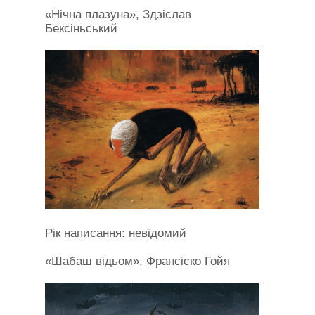
«Нічна плазуна», Здзіслав
Бексіньський
Рік написання: невідомий
«Шабаш відьом», Франсіско Гойя