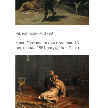
Рік написання: 1798
«Іван Грозний та син його Іван 16
листопада 1581 року», Ілля Рєпін