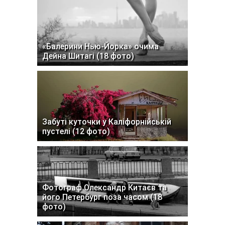
«Балерини Нью-Йорка» очима
Дейна Шитагі (18 фото)
Забуті куточки у Каліфорнійській
пустелі (12 фото)
Фотограф Олександр Китаєв та
його Петербург поза часом (18
фото)