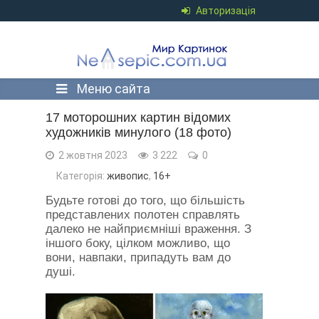
Авторизація
Меню сайта
17 моторошних картин відомих
художників минулого (18 фото)
2 жовтня 2023
3 222
0
Категорія:
живопис
,
16+
Будьте готові до того, що більшість
представлених полотен справлять
далеко не найприємніші враження. З
іншого боку, цілком можливо, що
вони, навпаки, припадуть вам до
душі.