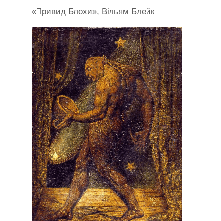
«Привид Блохи», Вільям Блейк