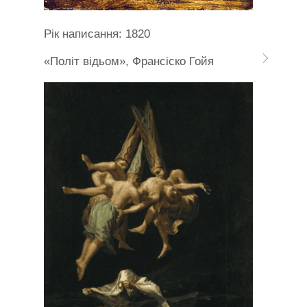
Рік написання: 1820
«Політ відьом», Франсіско Гойя