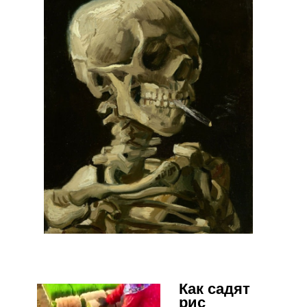
Как садят
рис