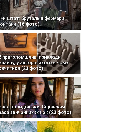
1-й штат: брутальні фермери
онтани (16 фото)
2 приголомшливі приклади
изайну, у авторів якого є чому
овчитися (23 фото)
раса по-індійськи: Справжня
раса звичайних жінок (23 фото)