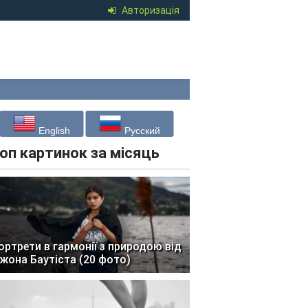
Авторизація
English
Русский
оп картинок за місяць
ортрети в гармонії з природою від
жона Баутіста (20 фото)