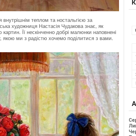
К
я внутрішнім теплом та ностальгією за
ська художниця Настасія Чудакова знає, як
ю картин. Її нескінченно добрі малюнки наповнені
 якою ми з радістю хочемо поділитися з вами.
А
Се
Ли
Че