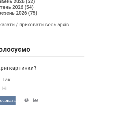
авень 2026 (52)
тень 2026 (54)
резень 2026 (75)
казати / приховати весь архів
олосуємо
арні картинки?
Так
Ні
осовать