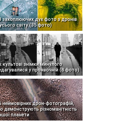
3 захоплюючих дух фото з дронів
 усього світу (35 фото)
к культові знімки минулого
едагувалися у проявочній (8 фото)
6 неймовірних дрон-фотографій,
о демонструють різноманітність
ашої планети