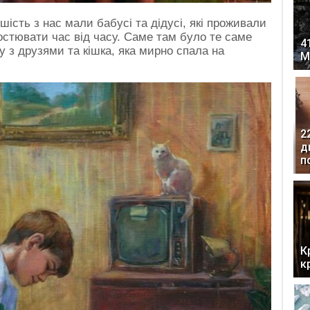
шість з нас мали бабусі та дідусі, які проживали
гостювати час від часу. Саме там було те саме
4
ку з друзями та кішка, яка мирно спала на
М
2
д
п
К
к