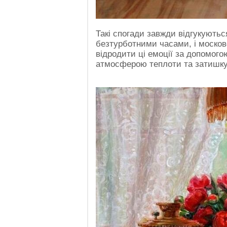
Такі спогади завжди відгукуютьс
безтурботними часами, і москов
відродити ці емоції за допомого
атмосферою теплоти та затишку,