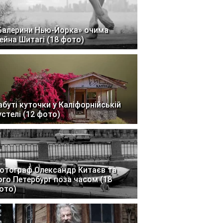
Балерини Нью-Йорка» очима
ейна Шитагі (18 фото)
абуті куточки у Каліфорнійській
устелі (12 фото)
отограф Олександр Китаєв та
ого Петербург поза часом (18
ото)