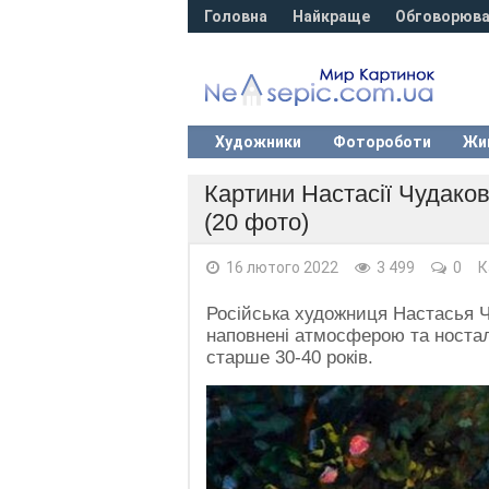
Головна
Найкраще
Обговорюва
Художники
Фотороботи
Жи
Картини Настасії Чудаков
(20 фото)
16 лютого 2022
3 499
0
К
Російська художниця Настасья Ч
наповнені атмосферою та носта
старше 30-40 років.