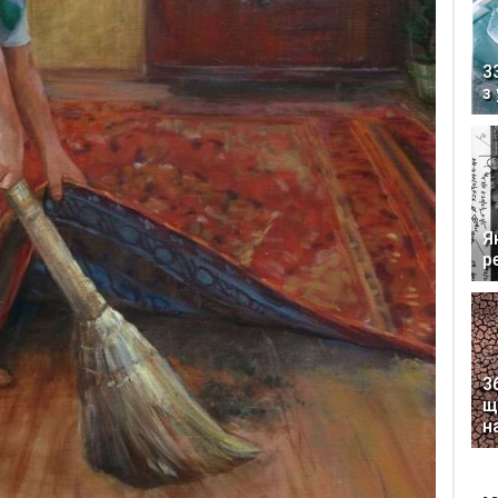
3
з
Я
р
3
щ
н