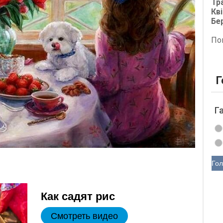
Тр
Кві
Бе
По
Г
Г
Гол
Как садят рис
Смотреть видео