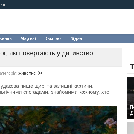
не
вопис
Моделі
Комікси
Відео
ої, які повертають у дитинство
Т
атегорія:
живопис
,
0+
удакова пише щирі та затишні картини,
льгічними спогадами, знайомими кожному, хто
П
Д