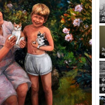
«
Д
З
п
Ф
й
ф