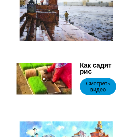
Как садят
рис
Смотреть
видео