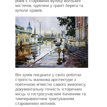
років є старовинні вулиці волзьких
містечок, одягнені у граніт берега та
куполи храмів.
Він зумів поєднати у своїх роботах
строгість малюнка архітектури з
поетичною м'якістю самого живопису,
документальну точність історичних
місць із гостросучасним баченням та
темпераментним трактуванням
старовинних мотивів.