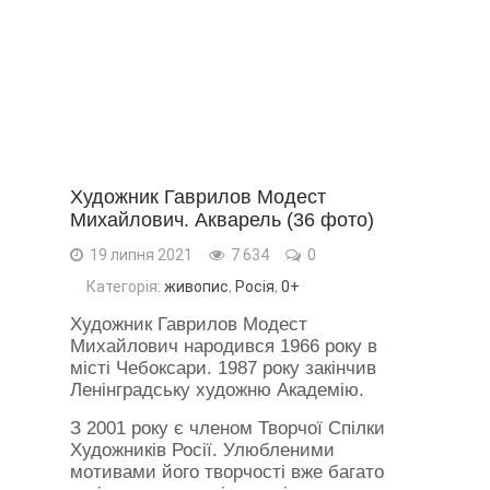
Художник Гаврилов Модест
Михайлович. Акварель (36 фото)
19 липня 2021
7 634
0
Категорія:
живопис
,
Росія
,
0+
Художник Гаврилов Модест
Михайлович народився 1966 року в
місті Чебоксари. 1987 року закінчив
Ленінградську художню Академію.
З 2001 року є членом Творчої Спілки
Художників Росії. Улюбленими
мотивами його творчості вже багато